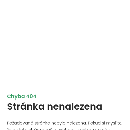
Chyba 404
Stránka nenalezena
Požadovaná stránka nebyla nalezena. Pokud si myslíte,
že by tato stránka měla existovat, kontaktujte nás.