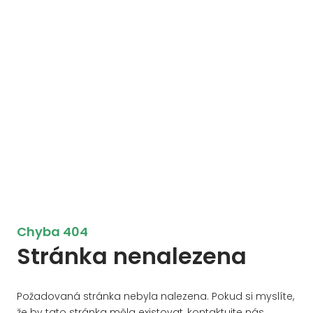
Chyba 404
Stránka nenalezena
Požadovaná stránka nebyla nalezena. Pokud si myslíte,
že by tato stránka měla existovat, kontaktujte nás.