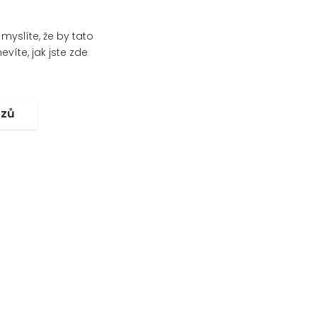
yslíte, že by tato
víte, jak jste zde
.
ozů