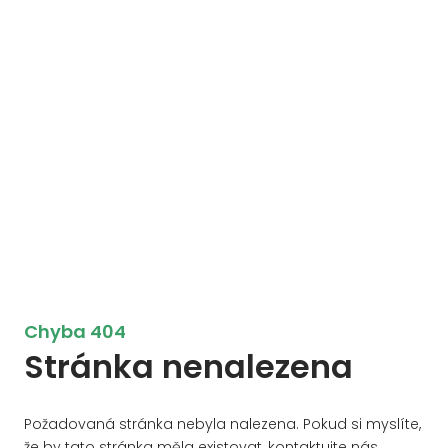
Chyba 404
Stránka nenalezena
Požadovaná stránka nebyla nalezena. Pokud si myslíte,
že by tato stránka měla existovat, kontaktujte nás.