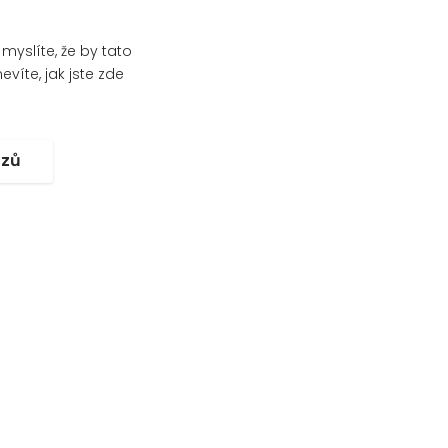
yslíte, že by tato
víte, jak jste zde
.
ozů