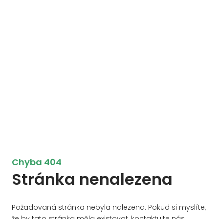
Chyba 404
Stránka nenalezena
Požadovaná stránka nebyla nalezena. Pokud si myslíte,
že by tato stránka měla existovat, kontaktujte nás.