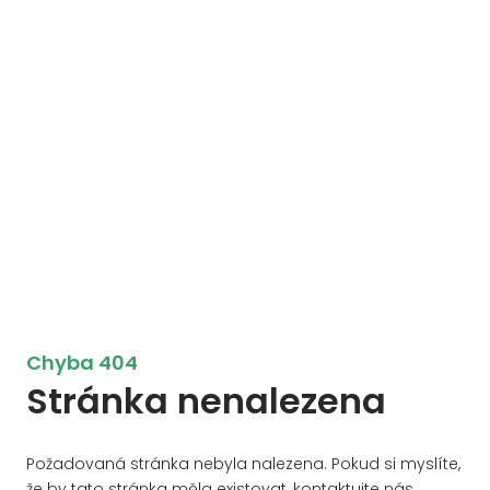
Chyba 404
Stránka nenalezena
Požadovaná stránka nebyla nalezena. Pokud si myslíte,
že by tato stránka měla existovat, kontaktujte nás.