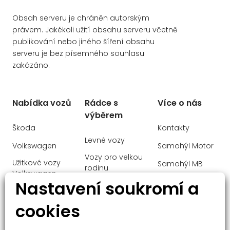
Obsah serveru je chráněn autorským
právem. Jakékoli užití obsahu serveru včetně
publikování nebo jiného šíření obsahu
serveru je bez písemného souhlasu
zakázáno.
Nabídka vozů
Rádce s
Více o nás
výběrem
Škoda
Kontakty
Levné vozy
Volkswagen
Samohýl Motor
Vozy pro velkou
Užitkové vozy
Samohýl MB
rodinu
Volkswagen
Ochrana
Nastavení soukromí a
Manažerské
Audi
osobních údajů
vozy
cookies
Mercedes-Benz
Malé vozy