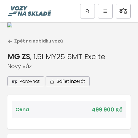
Předchozí
Další
Zpět na nabídku vozů
MG ZS
, 1,5l MY25 5MT Excite
Nový vůz
Sdílet inzerát
Porovnat
1
/
2
Celá galerie vozu
499 900 Kč
Cena