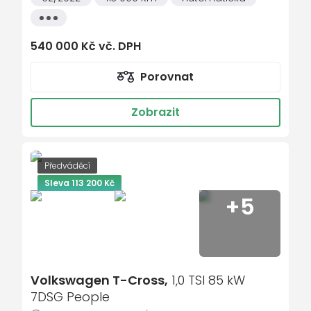
Všechny
autorádio
vlastnosti
Bluetooth
540 000 Kč vč. DPH
brzdový asistent
Porovnat
centrální zamykání
denní svícení
Zobrazit
digitální příjem rádia (DAB)
digitální přístrojová deska
Předváděcí
Digitální přístrojový štít
Sleva 113 200 Kč
+5
el. okna
hands free
hlídání jízdního pruhu
hlídání mrtvého úhlu
Volkswagen T-Cross,
1,0 TSI 85 kW
hlídání provozu při couvání (RCTA)
7DSG People
Isofix