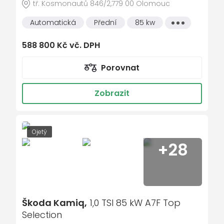
tř. Kosmonautů 846/2,779 00 Olomouc
klimatizace
Automatická
Přední
85 kw
Všechny
vlastnosti
manuální převodovka
588 800 Kč vč. DPH
mlhovky
multifunkční volant
Porovnat
nastavitelný volant
Zobrazit
palubní počítač
parkovací kamera
parkovací senzory zadní
Ojetý
+28
plní 'EURO VI'
přední pohon
regulace rychlosti při jízdě ze svahu
satelitní navigace
Škoda Kamiq,
1,0 TSI 85 kW A7F Top
senzor tlaku v pneumatikách
Selection
sledování únavy řidiče