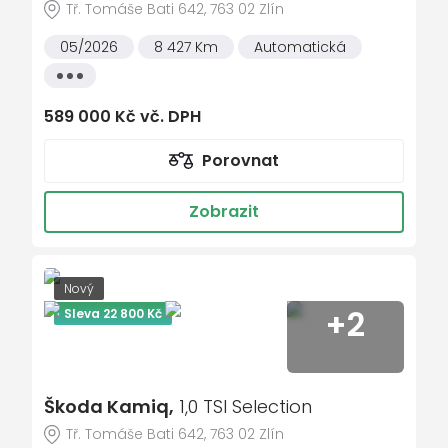
Tř. Tomáše Bati 642, 763 02 Zlín
Start-stop systém
05/2026
8 427 Km
Automatická
startování tlačítkem
Všechny
vlastnosti
USB
589 000 Kč vč. DPH
výškově nastavitelné sedadlo řidiče
Porovnat
zadní světla LED
Zobrazit
Nový
+2
Sleva 22 800 Kč
Škoda Kamiq,
1,0 TSI Selection
Tř. Tomáše Bati 642, 763 02 Zlín