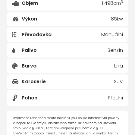
3
Objem
1 498cm
Výkon
85kw
Převodovka
Manuální
Palivo
Benzín
Barva
bílá
Karoserie
SUV
Pohon
Přední
Informace uvedené v tomto inzerátu jsou pouze informativní povahy
a nejsou tak ve smyslu občanského zákoníku: návrhem na uzavření
smlouvy dle § 1731 a § 1732; ani veřejným příslibem dle § 1733.
Uveřejněním tohoto inzerátu nevzniká uživateli ani jakýmkoli třetím