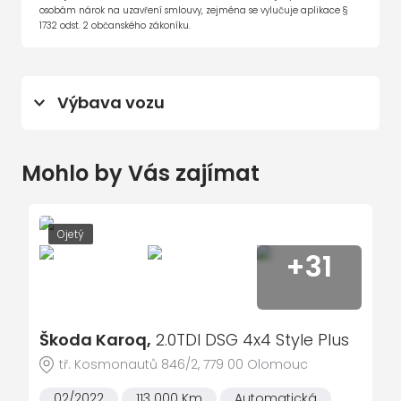
osobám nárok na uzavření smlouvy, zejména se vylučuje aplikace §
1732 odst. 2 občanského zákoníku.
Výbava vozu
5 rychlostních stupňů
Mohlo by Vás zajímat
6x airbag
ABS
airbag řidiče
Ojetý
+31
alarm
Android Auto
Apple CarPlay
Škoda Karoq,
2.0TDI DSG 4x4 Style Plus
asistent jízdy v jízdním pruhu
tř. Kosmonautů 846/2, 779 00 Olomouc
asistent rozjezdu do kopce (HSA)
02/2022
113 000 Km
Automatická
asistent změny jízdního pruhu