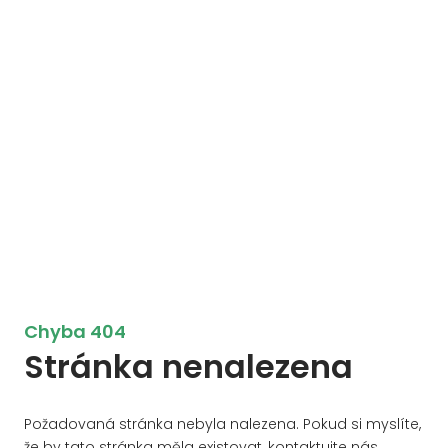
Chyba 404
Stránka nenalezena
Požadovaná stránka nebyla nalezena. Pokud si myslíte,
že by tato stránka měla existovat, kontaktujte nás.