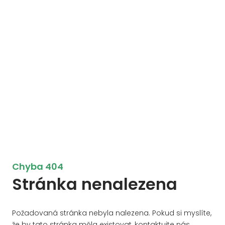
Chyba 404
Stránka nenalezena
Požadovaná stránka nebyla nalezena. Pokud si myslíte,
že by tato stránka měla existovat, kontaktujte nás.