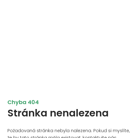
Chyba 404
Stránka nenalezena
Požadovaná stránka nebyla nalezena. Pokud si myslíte,
že by tato stránka měla existovat, kontaktujte nás.