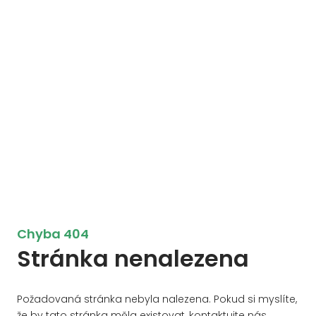
Chyba 404
Stránka nenalezena
Požadovaná stránka nebyla nalezena. Pokud si myslíte,
že by tato stránka měla existovat, kontaktujte nás.