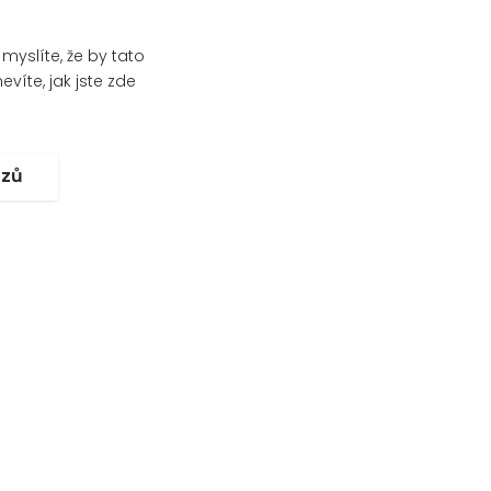
yslíte, že by tato
víte, jak jste zde
.
ozů