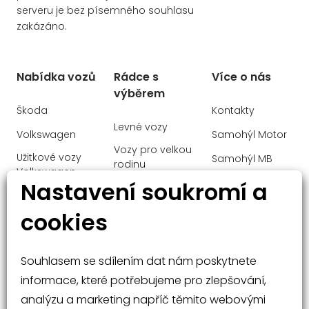
malý kožený paket
serveru je bez písemného souhlasu
zakázáno.
dělená zadní sedadla
startování tlačítkem
Asistent rozjezdu do kopce
Nabídka vozů
Rádce s
Více o nás
výběrem
El. sklopná zrcátka
Škoda
Kontakty
Sun set
Levné vozy
Volkswagen
Samohýl Motor
Bluetooth
Vozy pro velkou
Užitkové vozy
Samohýl MB
El. ovládané 5. dveře
rodinu
Volkswagen
Ochrana
Nastavení soukromí a
Start-stop systém
Manažerské
Audi
osobních údajů
vozy
lane assist - asistent kontroly jízdy v
cookies
jízdním pruhu
Mercedes-Benz
Malé vozy
parkovací kamera
Velké vozy a
Souhlasem se sdílením dat nám poskytnete
USB
SUV
informace, které potřebujeme pro zlepšování,
vyhřívaný volant
analýzu a marketing napříč těmito webovými
Asistent dálkových světel