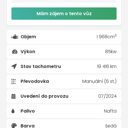
Mám zájem o tento vůz
3
Objem
1 968cm
Výkon
85kw
Stav tachometru
19 416 km
Převodovka
Manuální (6 st.)
Uvedení do provozu
07/2024
Palivo
Nafta
Barva
šedá