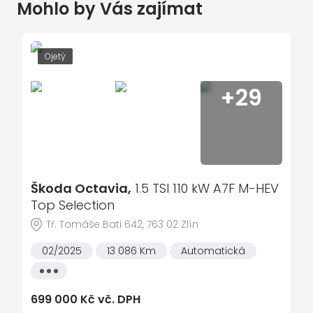
Mohlo by Vás zajímat
imobilizér
autorádio
přední mlhovky
Ojetý
ostřikovače světlometů
+29
ABS - antiblokovací systém
airbag
posilovač řízení
el. ovládání zrcátek
Škoda Octavia,
el. ovládání oken
1.5 TSI 110 kW A7F M-HEV
Top Selection
palubní počítač
Tř. Tomáše Bati 642, 763 02 Zlín
vyhřívaná sedadla
02/2025
13 086 Km
Automatická
handsfree
Všechny
ESP - stabilizace podvozku
vlastnosti
699 000 Kč vč. DPH
dálkově ovládané centrální zamykání