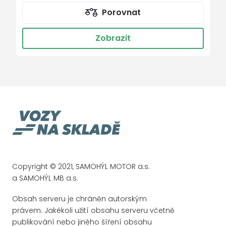
ASR - protiprokluzový systém
Porovnat
parkovací senzory
Zobrazit
nastavitelný volant
dešťový senzor
multifunkční volant
el. vyhřívané přední sklo
metalický lak
senzor světel
ukazatel vnější teploty
bezklíčové odemykání
Copyright © 2021, SAMOHÝL MOTOR a.s.
kontrola tlaku v pneu
a SAMOHÝL MB a.s.
Isofix
Obsah serveru je chráněn autorským
loketní opěrka zadní
právem. Jakékoli užití obsahu serveru včetně
Maxi Dot
publikování nebo jiného šíření obsahu