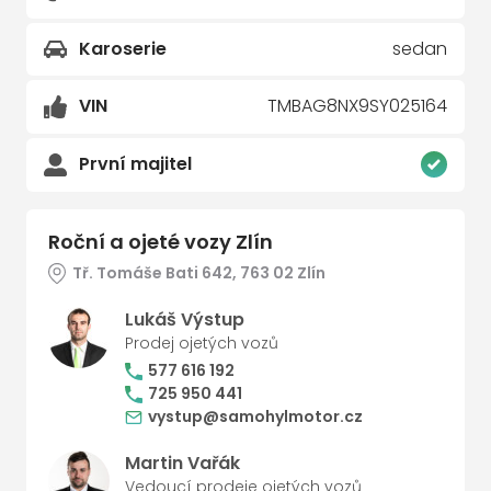
Karoserie
sedan
VIN
TMBAG8NX9SY025164
První majitel
Roční a ojeté vozy Zlín
Tř. Tomáše Bati 642, 763 02 Zlín
Lukáš Výstup
Prodej ojetých vozů
577 616 192
725 950 441
vystup@samohylmotor.cz
Martin Vařák
Vedoucí prodeje ojetých vozů