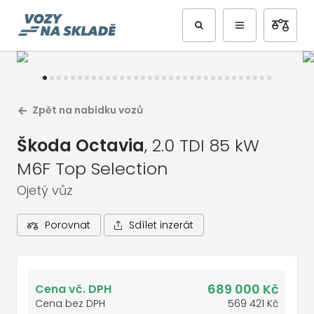
Předchozí
Další
Zpět na nabídku vozů
Škoda Octavia
, 2.0 TDI 85 kW
M6F Top Selection
Ojetý vůz
Sdílet inzerát
Porovnat
1
/
34
Celá galerie vozu
689 000 Kč
Cena vč. DPH
Cena bez DPH
569 421 Kč