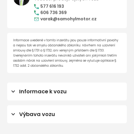
577 616 193
606 736 369
varak@samohylmotor.cz
Informace uvedené v tomto inzerátu jsou pouze informativní povahy
a nejsou tak ve smyslu občanského zákoníku: návrhem na uzavření
smlouvy dle § 1731 a § 1732; ani veřejným příslibem dle § 1733.
Uveřejněním tohoto inzerátu nevzniká uživateli ani jakýmkoli třetím
osobám nárok na uzavření smlouvy, zejména se vylučuje aplikace §
1732 odst. 2 občanského zákoníku.
Informace k vozu
Prodloužená záruka 5 let / 100 000 km
(do 27.06.2029)
Výbava vozu
centrální zamykání