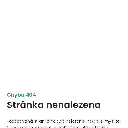
Chyba 404
Stránka nenalezena
Požadovaná stránka nebyla nalezena. Pokud si myslíte,
že by tato stránka měla existovat, kontaktujte nás.