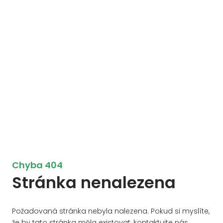
Chyba 404
Stránka nenalezena
Požadovaná stránka nebyla nalezena. Pokud si myslíte,
že by tato stránka měla existovat, kontaktujte nás.