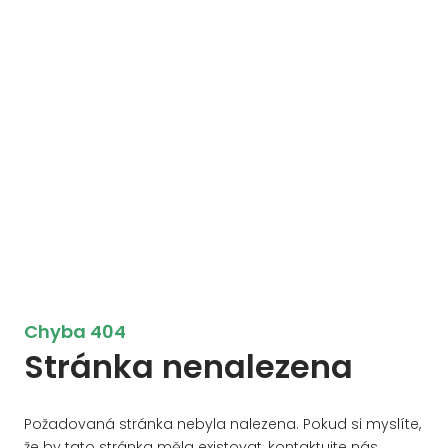
Chyba 404
Stránka nenalezena
Požadovaná stránka nebyla nalezena. Pokud si myslíte,
že by tato stránka měla existovat, kontaktujte nás.