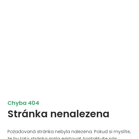
Chyba 404
Stránka nenalezena
Požadovaná stránka nebyla nalezena. Pokud si myslíte,
že by tato stránka měla existovat, kontaktujte nás.