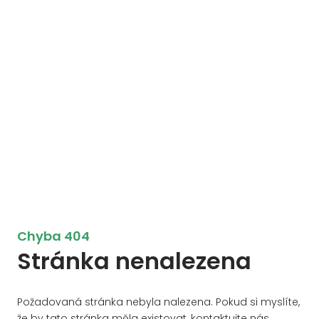
Chyba 404
Stránka nenalezena
Požadovaná stránka nebyla nalezena. Pokud si myslíte,
že by tato stránka měla existovat, kontaktujte nás.