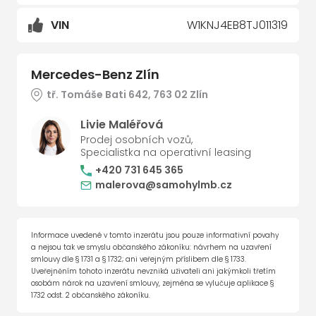
VIN
W1KNJ4EB8TJ011319
Mercedes-Benz Zlín
tř. Tomáše Bati 642, 763 02 Zlín
Livie Maléřová
Prodej osobních vozů,
Specialistka na operativní leasing
+420 731 645 365
malerova@samohylmb.cz
Informace uvedené v tomto inzerátu jsou pouze informativní povahy
a nejsou tak ve smyslu občanského zákoníku: návrhem na uzavření
smlouvy dle § 1731 a § 1732; ani veřejným příslibem dle § 1733.
Uveřejněním tohoto inzerátu nevzniká uživateli ani jakýmkoli třetím
osobám nárok na uzavření smlouvy, zejména se vylučuje aplikace §
1732 odst. 2 občanského zákoníku.