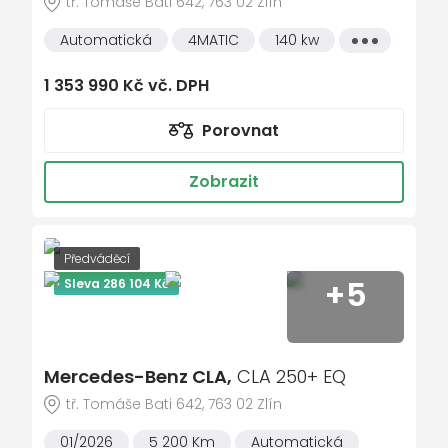
tř. Tomáše Bati 642, 763 02 Zlín
brzdový asistent
Centrální displej
Automatická
4MATIC
140 kw
Všechny
vlastnosti
COC dokumenty EU6 - prohlášení o
1 353 990 Kč vč. DPH
shodě pro nepřihlášené vozy - II. díl
COLDEND TECHNIC TYPE 0
Porovnat
Čalounění stropu - tkanina černá
Zobrazit
Čidlo pro rozpoznání dětské sedačky na
sedadle spolujezdce vpředu
Čidlo pro rozpoznání pasažérů na
zadních sedadlech
Předváděcí
Dálkové elektrické zavírání/otevírání víka
+5
Sleva 286 104 Kč
zavazadlového prostoru
Determální tmavá skla od B sloupku
Dětský zádržný systém i-Size
Mercedes-Benz CLA,
CLA 250+ EQ
Digitální doplněk Android Auto
tř. Tomáše Bati 642, 763 02 Zlín
Digitální doplněk Apple CarPlay
01/2026
5 200 Km
Automatická