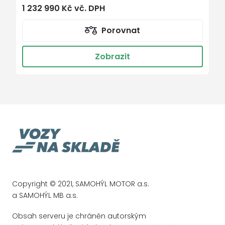
1 232 990 Kč vč. DPH
Digitální doplněk Příprava pro digitální
klíč k vozidlu
Porovnat
Digitální doplněk Sada pro smartphone
Digitální doplněk Standardní funkce
Zobrazit
Digitální přijímač rozhlasového vysílání
DAB
Fahrassistenzsysteme Gen6 - Base
Funkce nouzového zastavení
GUMMIGELAGERTES LENKGETRIEBE
Headunit Länderset für ECE (NTG 7)
Hodnocení EURO-NCAP
HOTEND TECHNOLOGY TYP II-E
Copyright © 2021, SAMOHÝL MOTOR a.s.
Identifikační štítek s číslem VIN
a SAMOHÝL MB a.s.
Instrument cluster language - Czech
Obsah serveru je chráněn autorským
Integrovaný startovací generátor