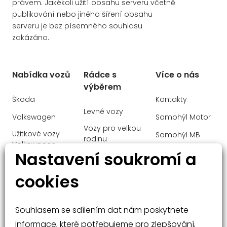
právem. Jakékoli užití obsahu serveru včetně
KEYLESS-GO
publikování nebo jiného šíření obsahu
serveru je bez písemného souhlasu
Koberečky AMG
zakázáno.
Kolenní airbag řidiče
Komfortní podvozek se snížením světlé
výšky
Nabídka vozů
Rádce s
Více o nás
výběrem
Komunikační modul 5G
Škoda
Kontakty
Letní pneumatiky
Levné vozy
Volkswagen
Samohýl Motor
Levostranné řízení
Vozy pro velkou
Užitkové vozy
Samohýl MB
Linie AMG
rodinu
Volkswagen
Ochrana
Maska chladiče s podsvícením a
Nastavení soukromí a
Manažerské
chromovým vzorem Mercedes-Benz
Audi
osobních údajů
vozy
cookies
MBUX multimedia system
Mercedes-Benz
Malé vozy
MBUX Superscreen
Velké vozy a
Souhlasem se sdílením dat nám poskytnete
Mercedes-Benz e-call
SUV
informace, které potřebujeme pro zlepšování,
Modelový rok