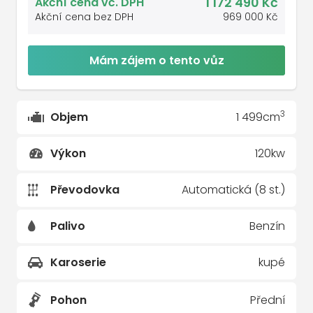
1 172 490 Kč
Akční cena vč. DPH
Akční cena bez DPH
969 000 Kč
Mám zájem o tento vůz
3
Objem
1 499cm
Výkon
120kw
Převodovka
Automatická (8 st.)
Palivo
Benzín
Karoserie
kupé
Pohon
Přední