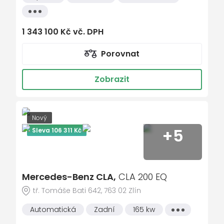
Digitální doplněk Asistent dopravního
Všechny
značení
vlastnosti
Digitální doplněk Asistent přizpůsobení
1 343 100 Kč vč. DPH
rychlosti
Porovnat
Digitální doplněk Asistent udržování
odstupu DISTRONIC
Zobrazit
Digitální doplněk Automatický restart při
popojíždění v dopravní zácpě
Digitální doplněk Masážní funkce vpředu
Nový
Digitální doplněk MB.DRIVE PARKING ASSIST
+5
Sleva 106 311 Kč
Digitální doplněk MBUX Entertainment (3
roky)
Digitální doplněk MBUX Live Traffic
Information
Mercedes-Benz CLA,
CLA 200 EQ
Digitální doplněk Navigace MBUX
tř. Tomáše Bati 642, 763 02 Zlín
Digitální doplněk Parkovací asistent
Automatická
Zadní
165 kw
Všechny
vlastnosti
Digitální doplněk PARKTRONIC