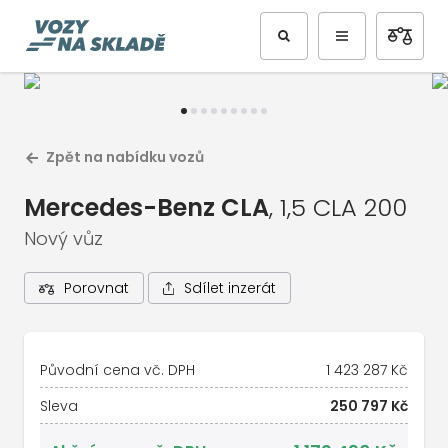
Předchozí
Další
Zpět na nabídku vozů
Mercedes-Benz CLA
, 1,5 CLA 200
Nový vůz
Sdílet inzerát
Porovnat
1
/
10
Celá galerie vozu
Původní cena vč. DPH
1 423 287 Kč
Sleva
250 797 Kč