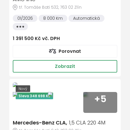
Asistent manévrování
tř. Tomáše Bati 532, 763 02 Zlín
Asistent pro podporu vyhýbacího
01/2026
8 000 Km
Automatická
manévru
Všechny
Asistent rychlostního omezení
vlastnosti
Speedlimit Assist
1 391 500 Kč vč. DPH
Asistent udržování jízdního pruhu
Porovnat
Automatická klimatizace THERMOTRONIC
Automatizovaná dvouspojková
Zobrazit
8stupňová převodovka 8G-eDCT
Bederní opěrky nastavitelné 4 směry
Bezdotykové otevírání/zavírání víka
Nový
zavazadlového prostoru HANDS-FREE
+5
Sleva 348 698 Kč
ACCESS
Bezdrátové nabíjení pro mobilní telefony
vpředu
Bezpečnostní vesta pro řidiče
Mercedes-Benz CLA,
1,5 CLA 220 4M