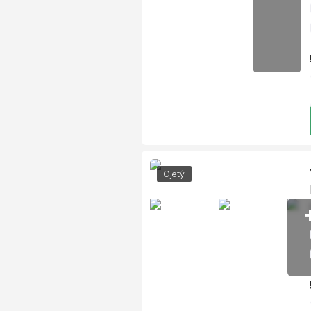
Maxi Dot
malý kožený paket
dělená zadní sedadla
startování tlačítkem
Asistent rozjezdu do kop
El. sklopná zrcátka
Sun set
Bluetooth
Ojetý
Start-stop systém
lane assist - asistent kon
USB
vyhřívaný volant
LED hlavní světlomety
ALU kola