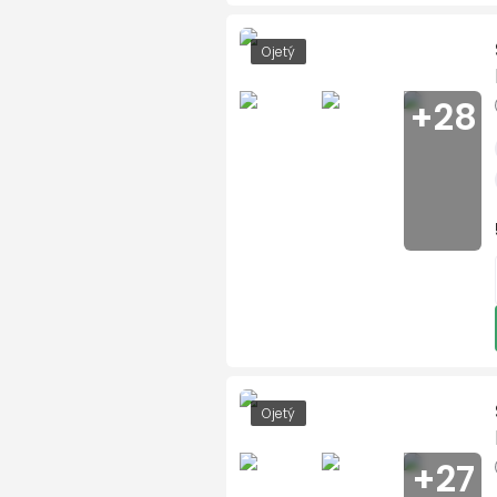
ASR - protiprokluzový sy
Vaše e-mailová
parkovací senzory
Ojetý
tempomat
+28
Vaše telefonní 
nastavitelný volant
dešťový senzor
multifunkční volant
Text vaší zpráv
zadní stěrač s ostřikov
el. vyhřívané přední sklo
metalický lak
senzor světel
Souhla
ukazatel vnější teploty
kontrola tlaku v pneu
Odesla
Ojetý
Isofix
+27
loketní opěrka zadní