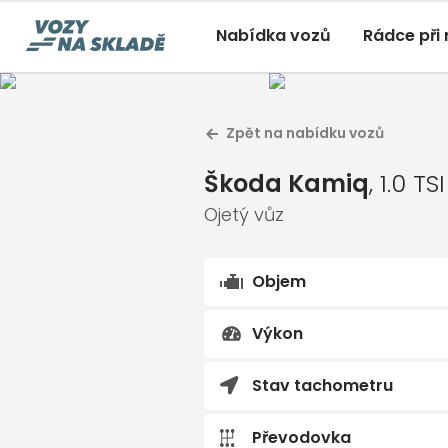
Nabídka vozů
Rádce při
Škoda 
Zpět na nabídku vozů
Ojetý vůz 
Škoda Kamiq
, 1.0 TSI 85 k
Škoda Kamiq
, 1.0 
Ojetý, 01/2025, 18 295 Km
Ojetý vůz
Objem
Výkon
Stav tachometru
Převodovka