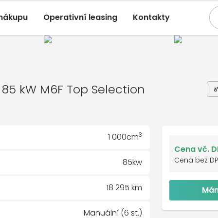
 nákupu
Operativní leasing
Kontakty
Kamiq
, 1.0 TSI 85 kW M6F Top Selection
01/2025, 18 295 Km
W M6F Top Selection
TSI 85 kW M6F Top Selection
3
1 000cm
Cena vč. 
Cena bez D
85kw
18 295 km
Mám
Manuální (6 st.)