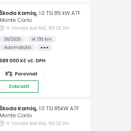
stém
577 616 192
725 9
 adresa *
Škoda Kamiq,
1.0 TSI 85 kW A7F
Martin Vařák
Monte Carlo
Vedoucí prodeje ojetýc
Tř. Tomáše Bati 642, 763 02 Zlín
577 616 193
606 
číslo
06/2025
14 735 Km
Automatická
Všechny
vlastnosti
y
589 000 Kč vč. DPH
ačem
Porovnat
Zobrazit
sím se zpracováním
osobních údajů
Škoda Kamiq,
1.0 TSI 85kW A7F
t zprávu
Monte Carlo
Tř. Tomáše Bati 642, 763 02 Zlín