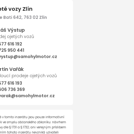
eté vozy Zlín
 Bati 642, 763 02 Zlín
Další
káš Výstup
dej ojetých vozů
577 616 192
725 950 441
vystup@samohylmotor.cz
rtin Vařák
oucí prodeje ojetých vozů
577 616 193
606 736 369
varak@samohylmotor.cz
 v tomto inzerátu jsou pouze informativní
ak ve smyslu občanského zákoníku: návrhem
 dle § 1731 a § 1732; ani veřejným příslibem
ěním tohoto inzerátu nevzniká uživateli