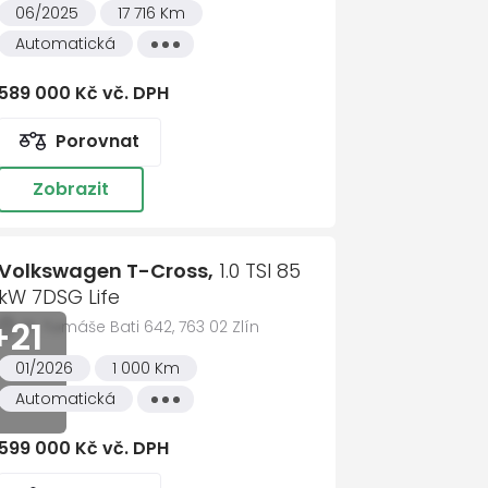
06/2025
17 716 Km
Automatická
Všechny
vlastnosti
589 000 Kč vč. DPH
Porovnat
ce
Zobrazit
Volkswagen T-Cross,
1.0 TSI 85
kW 7DSG Life
+21
Tř. Tomáše Bati 642, 763 02 Zlín
troly jízdy v jízdním pruhu
01/2026
1 000 Km
Automatická
Všechny
vlastnosti
599 000 Kč vč. DPH