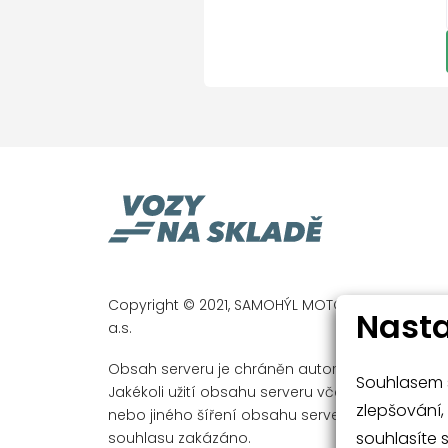
LED denní svícení
Klimatizace automatick
Bezdrátový Smartlink – z
Nabíjecí USB vzadu
Digitální přístrojový štít
ISOFIX na sedadle spolu
Asistent rozpoznání únav
Nouzové volání
Airbag řidiče a spolujez
Front assist/Nouzové brz
Copyright © 2021, SAMOHÝL MOTOR a.s. a SAMO
Nasta
a.s.
Ambientní osvětlení
Bezdrátové nabíjení mob
Obsah serveru je chráněn autorským právem.
Souhlasem s
Jakékoli užití obsahu serveru včetně publikován
Zatmavovací zrcátko - vn
zlepšování, 
nebo jiného šíření obsahu serveru je bez pís
Zatmavovací zrcátko - 
souhlasíte 
souhlasu zakázáno.