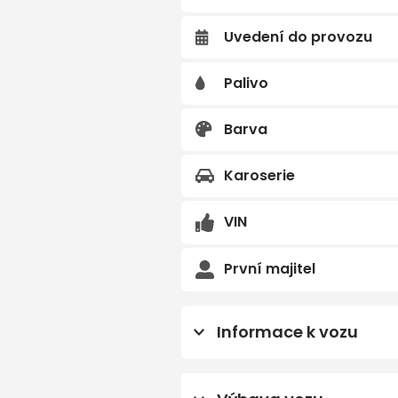
Uvedení do provozu
Předchozí
Palivo
Barva
Karoserie
VIN
První majitel
Informace k vozu
Prodloužená záruka 5 let 