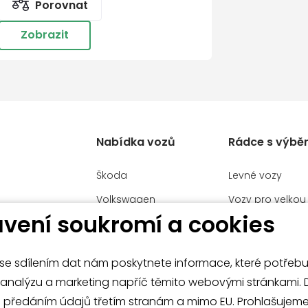
Porovnat
á dvouzónová
Zobrazit
rcadlení mobilního telefonu
jezdce
Nabídka vozů
Rádce s výbě
y řidiče
Škoda
Levné vozy
dce
Volkswagen
Vozy pro velkou
dění
HÝL MB
vení soukromí a cookies
Užitkové vozy
Manažerské voz
Volkswagen
Malé vozy
ilního telefonu
Audi
e sdílením dat nám poskytnete informace, které potřeb
í
Velké vozy a SU
itřní
analýzu a marketing napříč těmito webovými stránkami. Dále
Mercedes-Benz
emného
všechny
s předáním údajů třetím stranám a mimo EU. Prohlašujeme