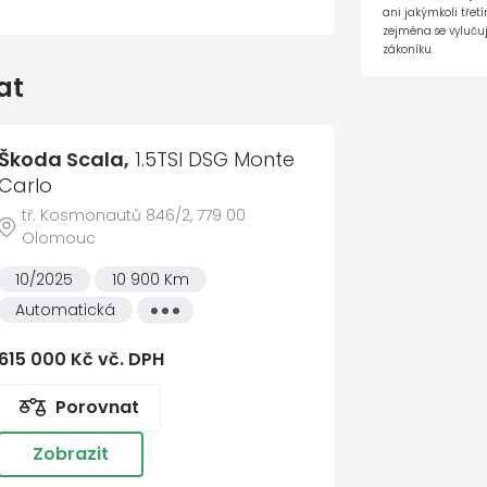
Cel
ompletů na Alu disku
ani jakýmkoli tře
zejména se vylučuj
zákoníku.
at
Škoda Scala,
1.5TSI DSG Monte
Carlo
tém
tř. Kosmonautů 846/2, 779 00
Olomouc
10/2025
10 900 Km
Automatická
Všechny
vlastnosti
615 000 Kč vč. DPH
te nám vzkaz
2
Co nejdříve se ozveme
3
Domluvím
Porovnat
říjmení *
Zobrazit
Lukáš Výstup
ku
Prodej ojetých vozů