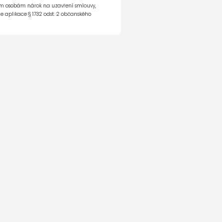
á galerie vozu
tím osobám nárok na uzavření smlouvy,
e aplikace § 1732 odst. 2 občanského
e co dál...