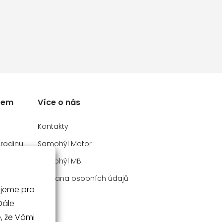
rem
Více o nás
Kontakty
 rodinu
Samohýl Motor
y
Samohýl MB
Ochrana osobních údajů
ujeme pro
V
, že Vámi