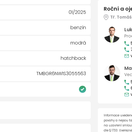
Roční a oj
01/2025
Tř. Tomáše
benzín
Lu
Pro
modrá
hatchback
Ma
TMBGR6NW1S3055563
Ved
Informace uvedené
povahy a nejsou t
/ 100 000 km (do 08.01.2030)
na uzavření smlouvy
dle § 1733. Uveřejn