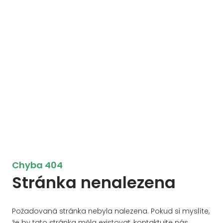
Chyba 404
Stránka nenalezena
Požadovaná stránka nebyla nalezena. Pokud si myslíte,
že by tato stránka měla existovat, kontaktujte nás.