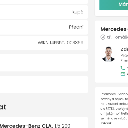
Mám
kupé
Přední
Mercedes-
tř. Tomáše
W1KNJ4EB5TJ003369
Zd
Pro
Fle
Informace uvedené
slitiny. 5paprskové
povahy a nejsou t
na uzavření smlouvy
at
izace mapových podkladů pro
dle § 1733. Uveřejn
ani jakýmkoli tře
zejména se vylučuj
kolí
zákoníku.
Mercedes-Benz CLA,
1,5 200