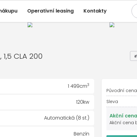
 nákupu
Operativní leasing
Kontakty
es-Benz CLA
, 1,5 CLA 200
utomatická, Přední
LA 200
A
, 1,5 CLA 200
3
1 499cm
Původní cena
120kw
Sleva
Akční cena
Automatická (8 st.)
Akční cena 
Benzín