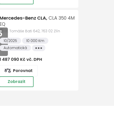
Size
kamera
d Auto
Mercedes-Benz CLA,
CLA 350 4M
EQ
CarPlay
5
tř. Tomáše Bati 642, 763 02 Zlín
ent dopravního značení
10/2025
10 000 Km
t přizpůsobení rychlosti
Automatická
Všechny
t řízení
vlastnosti
ent udržování odstupu DISTRONIC
1 487 090 Kč vč. DPH
nt změny jízdního pruhu
Porovnat
tický restart při popojíždění v
Zobrazit
ní funkce vpředu
E ASSIST
VE PARKING ASSIST 360?
ntertainment (3 roky)