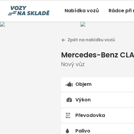
Nabídka vozů
Rádce při
Merced
Zpět na nabídku vozů
Nový vůz A
Mercedes-Benz CLA
, 1,5 C
Mercedes-Benz CL
Nový, Automatická, Přední
Nový vůz
Objem
Výkon
Převodovka
Palivo