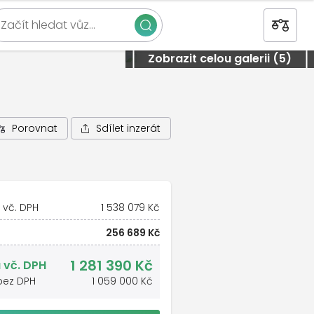
Začít hledat vůz…
Zavřít
Zobrazit celou galerii (5)
Sdílet inzerát
Porovnat
 vč. DPH
1 538 079 Kč
256 689 Kč
1 281 390 Kč
 vč. DPH
bez DPH
1 059 000 Kč