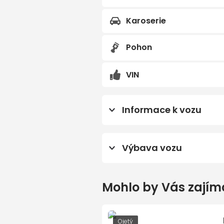
Karoserie
Předchozí
Pohon
VIN
Informace k vozu
K ODBĚRU IHNED
Výbava vozu
18' disky kol AMG z lehké 
Mohlo by Vás zajím
3 letá bezplatná aktual
navigaci
Akustická výstraha pro o
Ojetý