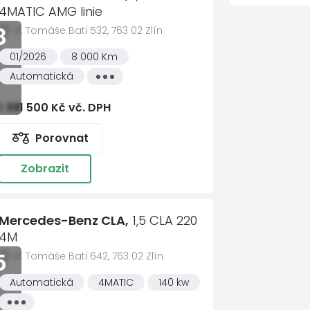
Cel
4MATIC AMG linie
8
tř. Tomáše Bati 532, 763 02 Zlín
kových světel Plus
01/2026
8 000 Km
 úhlu
Automatická
Všechny
vlastnosti
úhlu Plus
1 391 500 Kč vč. DPH
Porovnat
yhýbacího manévru
ezení Speedlimit Assist
Zobrazit
te nám vzkaz
2
Co nejdříve se ozveme
3
Domluvím
ího pruhu
e THERMOTRONIC
říjmení *
Mercedes-Benz CLA,
1,5 CLA 220
ojková 8stupňová převodovka
Zdeněk Zlámalík
4M
Prodej osobních vozů,
5
Fleet manager
tř. Tomáše Bati 642, 763 02 Zlín
elné 4 směry
 adresa *
+420 607 053 591
Automatická
4MATIC
140 kw
avírání víka zavazadlového
CESS
Všechny