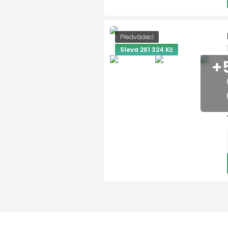
Dětský zádržný systém i-
Digitální doplněk: 360° 
Digitální doplněk: Androi
Předváděcí
Digitální doplněk: Apple 
Sleva 261 324 Kč
+
Digitální doplněk: Asist
Digitální doplněk: Asisten
Digitální doplněk: Asisten
Digitální doplněk: Asist
Digitální doplněk: Asiste
Digitální doplněk: Automa
dopravní zácpě
Digitální doplněk: Masáž
Digitální doplněk: MB.DRIV
Digitální doplněk: MB.DRI
Digitální doplněk: MBUX E