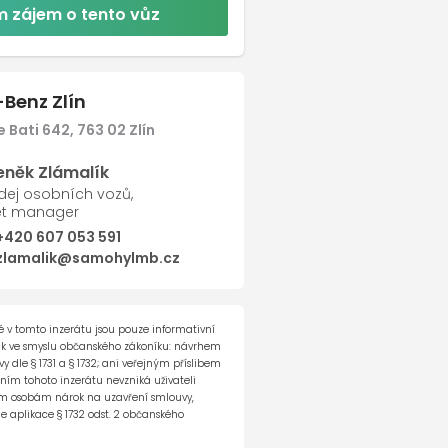
 zájem o tento vůz
Další
Benz Zlín
 Bati 642, 763 02 Zlín
eněk Zlámalík
dej osobních vozů,
et manager
+420 607 053 591
zlamalik@samohylmb.cz
 v tomto inzerátu jsou pouze informativní
ak ve smyslu občanského zákoníku: návrhem
 dle § 1731 a § 1732; ani veřejným příslibem
ěním tohoto inzerátu nevzniká uživateli
tím osobám nárok na uzavření smlouvy,
e aplikace § 1732 odst. 2 občanského