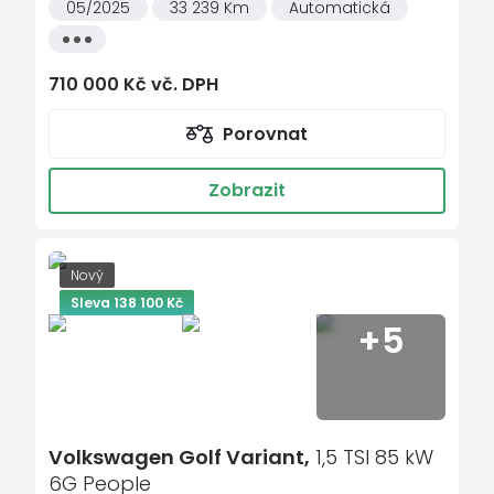
05/2025
33 239 Km
Automatická
Maxi Dot
Všechny
malý kožený paket
vlastnosti
dělená zadní sedadla
710 000 Kč vč. DPH
startování tlačítkem
Porovnat
Adaptivní tempomat
Asistent rozjezdu do kopce
Zobrazit
El. sklopná zrcátka
Bluetooth
Nový
Řazení na volantu
Sleva 138 100 Kč
+5
Start-stop systém
lane assist - asistent kontroly jízdy v
jízdním pruhu
parkovací kamera
Volkswagen Golf Variant,
1,5 TSI 85 kW
USB
6G People
LED hlavní světlomety