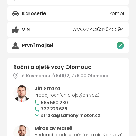
Karoserie
kombi
VIN
WVGZZZC16SY045594
První majitel
Roční a ojeté vozy Olomouc
tř. Kosmonautů 846/2, 779 00 Olomouc
Jiří Straka
Prodej ročních a ojetých vozů
585 560 230
737 226 689
straka@samohylmotor.cz
Miroslav Mareš
Vedoucí prodeje ročních a ojetých vozů