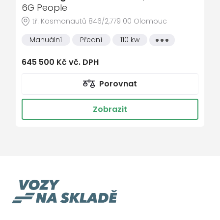
6G People
Airbag řidiče a spolujezdce
tř. Kosmonautů 846/2,779 00 Olomouc
Parkovací senzory vepředu
Front assist/Nouzové brzdění
Manuální
Přední
110 kw
Všechny
vlastnosti
Ambientní osvětlení
645 500 Kč vč. DPH
Zatmavovací zrcátko - vnitřní
Porovnat
Rezervní kolo
Rozpoznání dopravních značek
Zobrazit
Airbag hlavový
Airbag boční