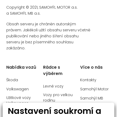
Copyright © 2021, SAMOHÝL MOTOR a.s.
a SAMOHÝL MB a.s.
Obsah serveru je chráněn autorským
právem. Jakékoli užití obsahu serveru včetně
publikování nebo jiného šíření obsahu
serveru je bez písemného souhlasu
zakázáno.
Nabídka vozů
Rádce s
Více o nás
výběrem
Škoda
Kontakty
Levné vozy
Volkswagen
Samohýl Motor
Vozy pro velkou
Užitkové vozy
Samohýl MB
rodinu
Volkswagen
Ochrana
Nastavení soukromí a
Manažerské
Audi
osobních údajů
vozy