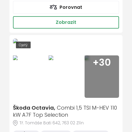
tempomat
Porovnat
nastavitelný volant
Zobrazit
střešní nosič
dešťový senzor
multifunkční volant
Ojetý
zadní stěrač s ostřikovačem
+30
metalický lak
senzor světel
natáčecí světlomety
ukazatel vnější teploty
bezklíčové odemykání
kontrola tlaku v pneu
Škoda Octavia,
Combi 1,5 TSI M-HEV 110
kW A7F Top Selection
Isofix
Tř. Tomáše Bati 642, 763 02 Zlín
loketní opěrka zadní