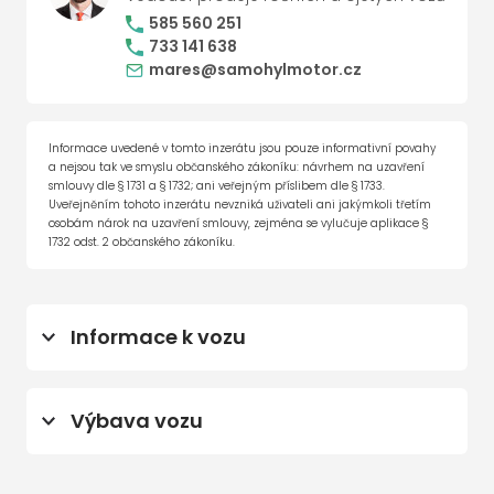
585 560 251
733 141 638
mares@samohylmotor.cz
Informace uvedené v tomto inzerátu jsou pouze informativní povahy
a nejsou tak ve smyslu občanského zákoníku: návrhem na uzavření
smlouvy dle § 1731 a § 1732; ani veřejným příslibem dle § 1733.
Uveřejněním tohoto inzerátu nevzniká uživateli ani jakýmkoli třetím
osobám nárok na uzavření smlouvy, zejména se vylučuje aplikace §
1732 odst. 2 občanského zákoníku.
Informace k vozu
Prodloužená záruka na 4 roky od
uvedení do provozu nebo 80.000km
Výbava vozu
sada zimních pneumatik
imobilizér
Akční výbava People