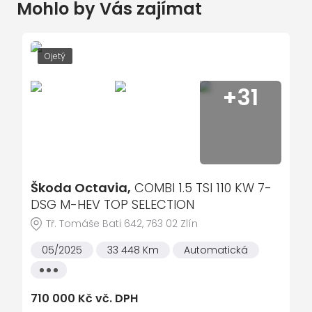
Mohlo by Vás zajímat
autorádio
IQ.LIGHT – LED Matrix
tónovaná skla
Travel Assist vč. ACC
ABS - antiblokovací systém
Infotainment Ready2Discover
Ojetý
posilovač řízení
Vyhřívaná přední sedadla
+31
el. ovládání zrcátek
Automatická klimatizace Climatronic
el. ovládání oken
Podnikatelský BONUS!
palubní počítač
vyhřívaná sedadla
Škoda Octavia,
klimatizace automatická
COMBI 1.5 TSI 110 KW 7-
DSG M-HEV TOP SELECTION
handsfree
Tř. Tomáše Bati 642, 763 02 Zlín
ESP - stabilizace podvozku
05/2025
33 448 Km
Automatická
dálkově ovládané centrální zamykání
Všechny
ASR - protiprokluzový systém
vlastnosti
710 000 Kč vč. DPH
parkovací senzory