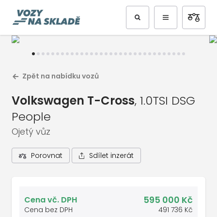
Předchozí
Další
Zpět na nabídku vozů
Volkswagen T-Cross
, 1.0TSI DSG
People
Ojetý vůz
Sdílet inzerát
Porovnat
1
/
33
Celá galerie vozu
595 000 Kč
Cena vč. DPH
Cena bez DPH
491 736 Kč