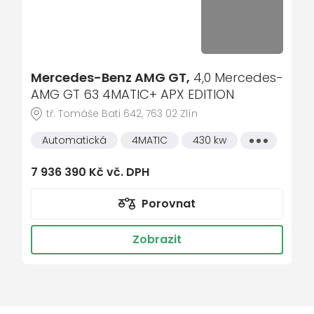
Aktivní asistent jízdy v pruzích
Aktivní asistent rychlostního omezení
Speed Limit Assist
Aktivní asistent řízení
Mercedes-Benz AMG GT,
4,0 Mercedes-
AMG GT 63 4MATIC+ APX EDITION
Aktivní asistent změny jízdního pruhu
tř. Tomáše Bati 642, 763 02 Zlín
Aktivní parkovací asistent s funkcí
PARKTRONIC
Automatická
4MATIC
430 kw
Všechny
vlastnosti
Alarm včetně ochrany proti odtahu
7 936 390 Kč vč. DPH
Ambientní osvětlení
AMG Track Pace
Porovnat
AMG VEHICLE MODEL PERFORMANCE/HIGH
Zobrazit
Android Auto
Anténa pro telefonování
Apple CarPlay
Asistent adaptivních dálkových světel