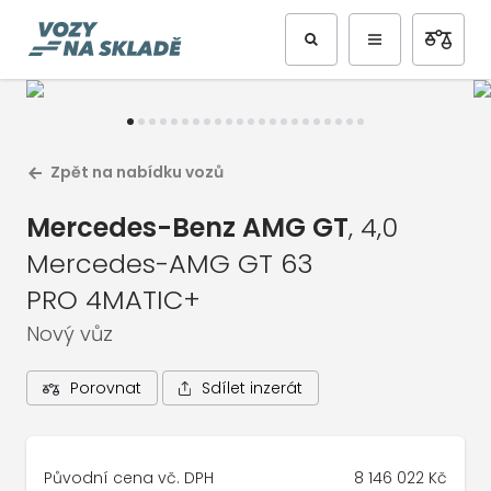
Předchozí
Další
Zpět na nabídku vozů
Mercedes-Benz AMG GT
, 4,0
Mercedes-AMG GT 63
PRO 4MATIC+
Nový vůz
1
/
23
Celá galerie vozu
Sdílet inzerát
Porovnat
Původní cena vč. DPH
8 146 022 Kč