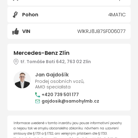
Pohon
4MATIC
VIN
W1KRJ8JB7SF006077
Mercedes-Benz Zlín
tř. Tomáše Bati 642, 763 02 Zlín
Jan Gajdošík
Prodej osobních vozů,
AMG specialista
+420 739 501 177
gajdosik@samohylmb.cz
Informace uvedené v tomto inzerátu jsou pouze informativní povahy
a nejsou tak ve smyslu občanského zákoníku: návrhem na uzavření
smlouvy dle § 1731 a § 1732; ani veřejným příslibem dle § 1733.