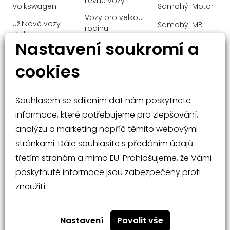
Levné vozy
Volkswagen
Samohýl Motor
Brzdové třmeny lakované v barvách
Vozy pro velkou
Petronas
Užitkové vozy
Samohýl MB
rodinu
Volkswagen
Centrální 11
Ochrana
Nastavení soukromí a
Manažerské
Audi
osobních údajů
COC dokumenty EU6 - prohlášení o
vozy
shodě pro nepřihlášené vozy - II. díl
cookies
Mercedes-Benz
Malé vozy
COLDEND TECHNIC TYPE 0
Velké vozy a
CONTROL CODE WLTP 3RD ACT
Souhlasem se sdílením dat nám poskytnete
SUV
CONVERSION TO UN ECE R100 CHANGE
informace, které potřebujeme pro zlepšování,
STATUS 3
analýzu a marketing napříč těmito webovými
Čalounění stropu MANUFAKTUR -
stránkami. Dále souhlasíte s předáním údajů
mikrovlákno MICROCUT černé
třetím stranám a mimo EU. Prohlašujeme, že Vámi
Černě lakované prvky v masce chladiče
poskytnuté informace jsou zabezpečeny proti
Nabídka vozů
Rádce při nákupu
Černé lesklé označení typu
zneužití.
Operativní leasing
Kontakty
Čidlo pro rozpoznání dětské sedačky na
sedadle spolujezdce vpředu
Nastavení
Povolit vše
Determální tmavá skla od B sloupku