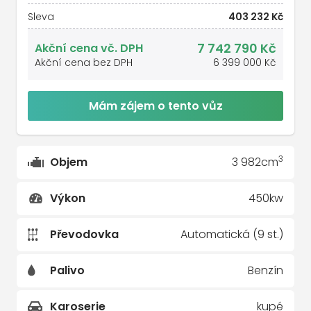
Sleva
403 232 Kč
7 742 790 Kč
Akční cena vč. DPH
Akční cena bez DPH
6 399 000 Kč
Mám zájem o tento vůz
3
Objem
3 982cm
Výkon
450kw
Převodovka
Automatická (9 st.)
Palivo
Benzín
Karoserie
kupé