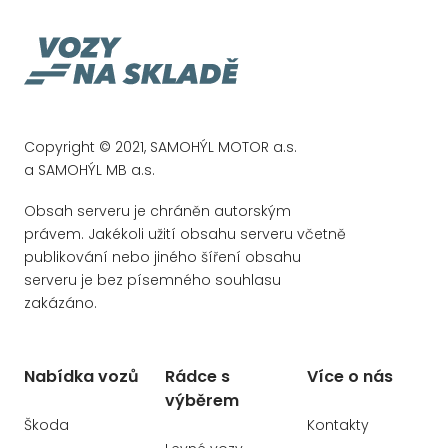
Plus
Asistent dopravního značení
Asistent MBUX v interiéru
Asistent pro podporu vyhýbacího
manévru
Copyright © 2021, SAMOHÝL MOTOR a.s.
Asistent přizpůsobení rychlosti
a SAMOHÝL MB a.s.
Automatická 9stupňová převodovka
AMG SPEEDSHIFT MCT
Obsah serveru je chráněn autorským
právem. Jakékoli užití obsahu serveru včetně
Automatická klimatizace THERMOTRONIC
publikování nebo jiného šíření obsahu
Baterie se zvýšenou kapacitou
serveru je bez písemného souhlasu
zakázáno.
Bezdotykové otevírání/zavírání víka
zavazadlového prostoru HANDS-FREE
ACCESS
Bezdrátové nabíjení pro mobilní telefony
Nabídka vozů
Rádce s
Více o nás
výběrem
Bezpečnostní vesta pro řidiče
Škoda
Kontakty
Boční airbagy