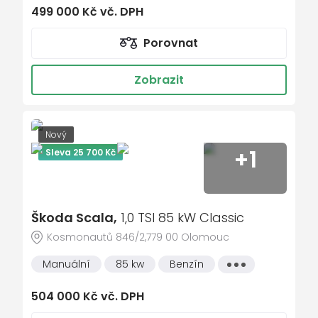
499 000 Kč vč. DPH
el. okna
El. sklopná zrcátka
Porovnat
el. zrcátka
Zobrazit
hlídání jízdního pruhu
Isofix
LED denní svícení
Nový
litá kola
+1
Sleva 25 700 Kč
mlhovky
multifunkční volant
Škoda Scala,
nastavitelný volant
1,0 TSI 85 kW Classic
Kosmonautů 846/2,779 00 Olomouc
palubní počítač
parkovací senzory zadní
Manuální
85 kw
Benzín
Všechny
vlastnosti
přední světla LED
504 000 Kč vč. DPH
senzor stěračů