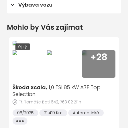
Výbava vozu
Rezervní kolo (dojezdové) s
příslušenstvím
6x airbag
Škoda Prodloužená záruka na 5 let do
100 000 km
Mohlo by Vás zajímat
ambientní osvětlení interiéru
Android Auto
Apple CarPlay
Ojetý
+28
asistent rozjezdu do kopce (HSA)
bezdrátová nabíječka mobilních
telefonů
Bluetooth
Škoda Scala,
1,0 TSI 85 kW A7F Top
brzdový asistent
Selection
centrál dálkový
Tř. Tomáše Bati 642, 763 02 Zlín
deaktivace airbagu spolujezdce
05/2025
21 419 Km
Automatická
digitální příjem rádia (DAB)
Všechny
digitální přístrojová deska
vlastnosti