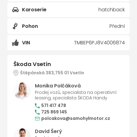
Karoserie
hatchback
Pohon
Přední
VIN
TMBEP6PJ8V4006874
Škoda Vsetín
Štěpánská 383,755 01 Vsetín
Monika Polčáková
Prodej vozů, specialista na operativní
leasing, specialista ŠKODA Handy
571 417 478
725 869 145
polcakova@samohylmotor.cz
David Šerý