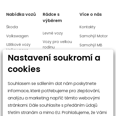
Nabídka vozů
Rádce s
Více o nás
výběrem
Škoda
Kontakty
Levné vozy
Volkswagen
Samohýl Motor
Vozy pro velkou
Užitkové vozy
Samohýl MB
rodinu
Volkswagen
Ochrana
Nastavení soukromí a
Manažerské
Audi
osobních údajů
vozy
cookies
Mercedes-Benz
Malé vozy
Velké vozy a
Souhlasem se sdílením dat nám poskytnete
SUV
informace, které potřebujeme pro zlepšování,
analýzu a marketing napříč těmito webovými
stránkami. Dále souhlasíte s předáním údajů
třetím stranám a mimo EU. Prohlašujeme, že Vámi