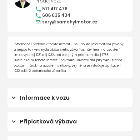
Prodej vozů
571 417 478
606 635 434
sery@samohylmotor.cz
Informace uvedené v tomto inzerátu jsou pouze informativní povahy
a nejsou tak ve smyslu občanského zákoníku: návrhem na uzavření
smlouvy dle § 1731 a § 1732; ani veřejným příslibem dle § 1733.
Uveřejněním tohoto inzerátu nevzniká uživateli ani jakýmkoli třetím
osobám nárok na uzavření smlouvy, zejména se vylučuje aplikace §
1732 odst. 2 občanského zákoníku.
Informace k vozu
Příprava pro služby ŠKODA Connect M
Příplatková výbava
K odběru od 1.10.2026.
Proxima 16' stříbrná