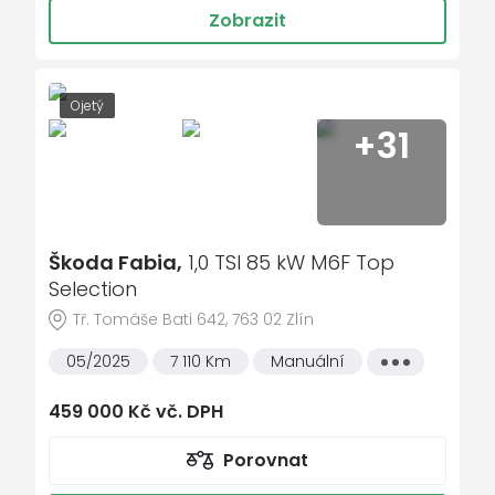
automaticky zatmavovací zrcátka
Zobrazit
klimatizace
zadní stěrač
Ojetý
+31
Škoda Fabia,
1,0 TSI 85 kW M6F Top
Selection
Tř. Tomáše Bati 642, 763 02 Zlín
05/2025
7 110 Km
Manuální
Všechny
vlastnosti
459 000 Kč vč. DPH
Porovnat