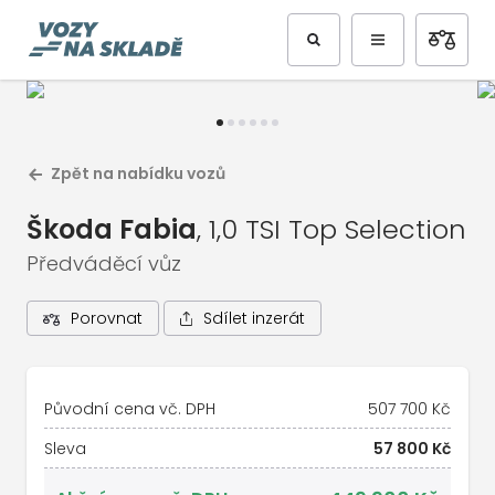
Předchozí
Další
Zpět na nabídku vozů
Škoda Fabia
, 1,0 TSI Top Selection
Předváděcí vůz
Sdílet inzerát
Porovnat
1
/
7
Celá galerie vozu
Původní cena vč. DPH
507 700 Kč
Sleva
57 800 Kč