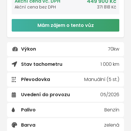
449 900 Kč
Akční cena vč. DPH
Akční cena bez DPH
371 818 Kč
Mám zájem o tento vůz
Výkon
70kw
Stav tachometru
1 000 km
Převodovka
Manuální (5 st.)
Uvedení do provozu
05/2026
Palivo
Benzín
Barva
zelená