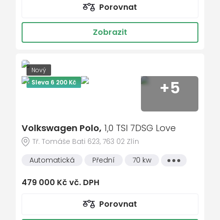
Porovnat
senzor světel
senzor tlaku v pneumatikách
Zobrazit
sledování únavy řidiče
Start-stop systém
Nový
startování tlačítkem
+5
Sleva 6 200 Kč
tempomat
USB
vyhřívaná sedadla
Volkswagen Polo,
1,0 TSI 7DSG Love
vyhřívaná zrcátka
Tř. Tomáše Bati 623, 763 02 Zlín
vyhřívané trysky ostřikovačů čelního skla
Automatická
Přední
70 kw
Všechny
vyhřívaný volant
vlastnosti
výškově nastavitelná sedadla
479 000 Kč vč. DPH
zadní světla LED
Porovnat
zatmavená zadní skla