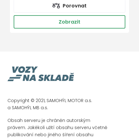
regulace tuhosti podvozku
Porovnat
multifunkční volant
regulace výšky podvozku
nastavitelný volant
Zobrazit
řazení pádly pod volantem
nezávislé topení s čas. předehřívačem
samostmívací zrcátka
ostřikovače světlometů
satelitní navigace
palubní počítač
senzor opotřebení brzdových destiček
paměť nastavení sedadla řidiče
senzor stěračů
Parkovací asistent
senzor světel
parkovací kamera
senzor tlaku v pneumatikách
parkovací senzory přední
síťka mezistěny zavazadlového prostoru
parkovací senzory zadní
Copyright © 2021, SAMOHÝL MOTOR a.s.
sledování únavy řidiče
pérování vzduch
a SAMOHÝL MB a.s.
sportovní sedadla
plní 'EURO VI'
Obsah serveru je chráněn autorským
start-stop systém
pohon 4x4
právem. Jakékoli užití obsahu serveru včetně
startování tlačítkem
publikování nebo jiného šíření obsahu
posilovač řízení