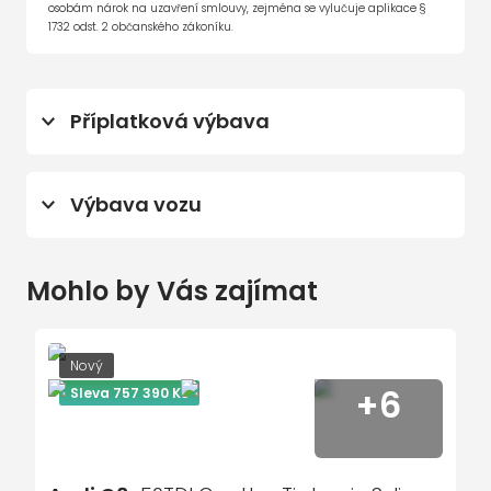
osobám nárok na uzavření smlouvy, zejména se vylučuje aplikace §
1732 odst. 2 občanského zákoníku.
Příplatková výbava
asistent jízdy v koloně
Výbava vozu
asistent změny jízdního pruhu
aut. aktivace výstražných světlometů
12x airbag
aut. klimatizace
Mohlo by Vás zajímat
8 rychlostních stupňů
aut. převodovka
ABS
automatické parkování
adaptivní regulace podvozku
Nový
automatické přepínání dálkových světel
+6
Sleva 757 390 Kč
Adaptivní tempomat
autorádio
airbag řidiče
bezdrátová nabíječka mobilních
aktivní kapota
telefonů