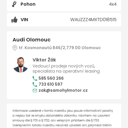
Pohon
4x4
VIN
WAUZZZ4MXTD018515
Audi Olomouc
tř. Kosmonautů 846/2,779 00 Olomouc
Viktor Žák
Vedoucí prodeje nových vozů,
specialista na operativní leasing
585 560 266
733 610 597
zak@samohylmotor.cz
Informace uvedené v tomto inzerátu jsou pouze informativní povahy
a nejsou tak ve smyslu občanského zákoníku: návrhem na uzavření
smlouvy dle § 1731 a § 1732; ani veřejným příslibem dle § 1733.
Uveřejněním tohoto inzerátu nevzniká uživateli ani jakýmkoli třetím