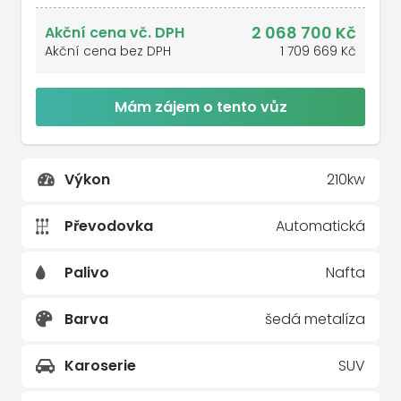
2 068 700 Kč
Akční cena vč. DPH
Akční cena bez DPH
1 709 669 Kč
Mám zájem o tento vůz
Výkon
210kw
Převodovka
Automatická
Palivo
Nafta
Barva
šedá metalíza
Karoserie
SUV