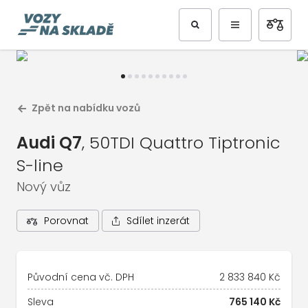
Předchozí
Další
Zpět na nabídku vozů
Audi Q7
, 50TDI Quattro Tiptronic
S-line
Nový vůz
Sdílet inzerát
Porovnat
1
/
11
Celá galerie vozu
Původní cena vč. DPH
2 833 840 Kč
Sleva
765 140 Kč