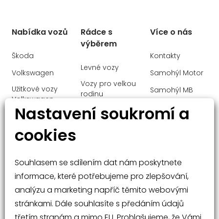
Asistent dálkových světel
ALU kola
Nabídka vozů
Rádce s
Více o nás
výběrem
MATRIX LED světlomety
Škoda
Kontakty
LED denní svícení
Levné vozy
Volkswagen
Samohýl Motor
Tažné zařízení sklopné
Vozy pro velkou
Užitkové vozy
Samohýl MB
Virtuální pedál
rodinu
Volkswagen
Ochrana
Nastavení soukromí a
Klimatizace automatická vícezónová
Manažerské
Audi
osobních údajů
vozy
Bezdrátový Smartlink – zrcadlení
cookies
mobilního telefonu
Mercedes-Benz
Malé vozy
Nabíjecí USB vzadu
Velké vozy a
Souhlasem se sdílením dat nám poskytnete
Digitální přístrojový štít
SUV
informace, které potřebujeme pro zlepšování,
ISOFIX na sedadle spolujezdce
analýzu a marketing napříč těmito webovými
Asistent vyparkování
stránkami. Dále souhlasíte s předáním údajů
Asistent jízdy s přívěsem
třetím stranám a mimo EU. Prohlašujeme, že Vámi