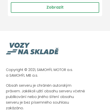
Asistent rozjezdu do kopce
Zobrazit
El. sklopná zrcátka
El. ovládaná přední sedadla
Bluetooth
El. ovládané 5. dveře
Vyhřívané trysky ostřikovače čel. okna
Řazení na volantu
Start-stop systém
lane assist - asistent kontroly jízdy v
Copyright © 2021, SAMOHÝL MOTOR a.s.
jízdním pruhu
a SAMOHÝL MB a.s.
blind spot detect - kontrola mrtvého úhlu
Obsah serveru je chráněn autorským
parkovací kamera
právem. Jakékoli užití obsahu serveru včetně
USB
publikování nebo jiného šíření obsahu
LED hlavní světlomety
serveru je bez písemného souhlasu
zakázáno.
Area View 360 degree