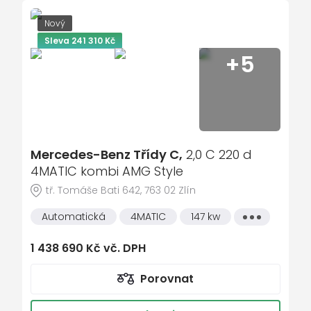
ESP - stabilizace podvozku
Paket ambientního osvětlení plus
Nový
dálkově ovládané centrální zamykání
El. nastavitelná př. sedadla
Sleva 241 310 Kč
ASR - protiprokluzový systém
+5
Detekce cestujících vzadu
parkovací senzory
Paket černé optiky
tempomat
Dekorace z matného antracitového
hliníku
nastavitelný volant
střešní nosič
Mercedes-Benz Třídy C,
2,0 C 220 d
dešťový senzor
4MATIC kombi AMG Style
multifunkční volant
tř. Tomáše Bati 642, 763 02 Zlín
zadní stěrač s ostřikovačem
Automatická
4MATIC
147 kw
Všechny
vlastnosti
airbagy boční zadní
1 438 690 Kč vč. DPH
metalický lak
senzor světel
Porovnat
natáčecí světlomety