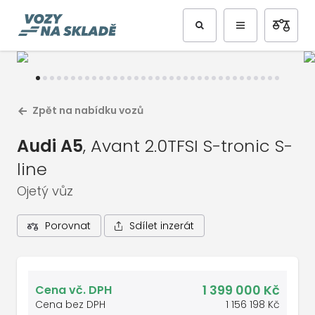
Předchozí
Další
Zpět na nabídku vozů
Audi A5
, Avant 2.0TFSI S-tronic S-
line
Ojetý vůz
Sdílet inzerát
Porovnat
1
/
36
Celá galerie vozu
1 399 000 Kč
Cena vč. DPH
Cena bez DPH
1 156 198 Kč