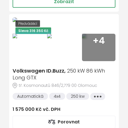
Zobrazit
sportovní paket
ukazatel vnější teploty
bezklíčové odemykání
Předváděcí
kontrola tlaku v pneu
Sleva 316 350 Kč
+4
Isofix
loketní opěrka zadní
Maxi Dot
malý kožený paket
Volkswagen ID.Buzz,
250 kW 86 kWh
sportovní sedadla
Long GTX
dělená zadní sedadla
tř. Kosmonautů 846/2,779 00 Olomouc
sound systém s více reproduktory
Automatická
4x4
250 kw
Všechny
vlastnosti
startování tlačítkem
1 575 000 Kč vč. DPH
Parkovací asistent
Porovnat
Adaptivní tempomat