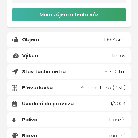
Mám zájem o tento vůz
3
Objem
1 984cm
Výkon
150kw
Stav tachometru
9 700 km
Převodovka
Automatická (7 st.)
Uvedení do provozu
11/2024
Palivo
benzín
Barva
modrá