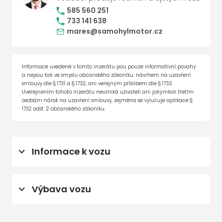
585 560 251
733 141 638
mares@samohylmotor.cz
Informace uvedené v tomto inzerátu jsou pouze informativní povahy
a nejsou tak ve smyslu občanského zákoníku: návrhem na uzavření
smlouvy dle § 1731 a § 1732; ani veřejným příslibem dle § 1733.
Uveřejněním tohoto inzerátu nevzniká uživateli ani jakýmkoli třetím
osobám nárok na uzavření smlouvy, zejména se vylučuje aplikace §
1732 odst. 2 občanského zákoníku.
Informace k vozu
Prodloužená záruka na 4 roky od
uvedení do provozu nebo 120.000km
Výbava vozu
sada zimních pneumatik
imobilizér
Barva vozidla Modrá Horizon