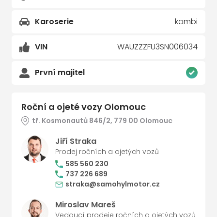
Karoserie
kombi
VIN
WAUZZZFU3SN006034
První majitel
Roční a ojeté vozy Olomouc
tř. Kosmonautů 846/2, 779 00 Olomouc
Jiří Straka
Prodej ročních a ojetých vozů
585 560 230
737 226 689
straka@samohylmotor.cz
Miroslav Mareš
Vedoucí prodeje ročních a ojetých vozů