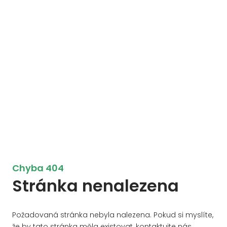
Chyba 404
Stránka nenalezena
Požadovaná stránka nebyla nalezena. Pokud si myslíte,
že by tato stránka měla existovat, kontaktujte nás.