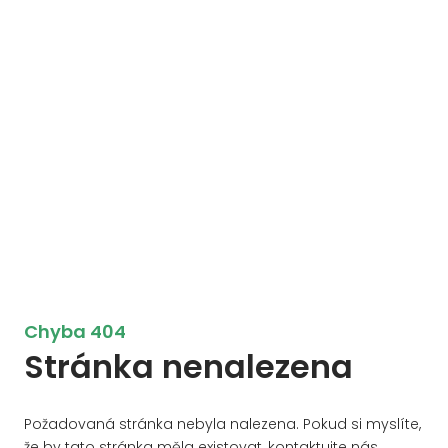
Chyba 404
Stránka nenalezena
Požadovaná stránka nebyla nalezena. Pokud si myslíte,
že by tato stránka měla existovat, kontaktujte nás.