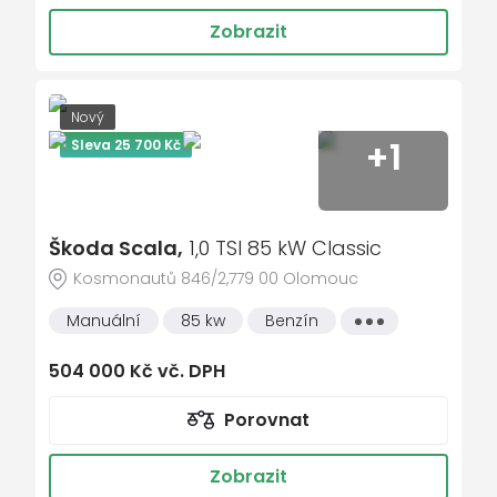
dálkově ovládané centrální zamykání
Zobrazit
ASR - protiprokluzový systém
parkovací senzory
nastavitelný volant
Nový
+1
Sleva 25 700 Kč
dešťový senzor
multifunkční volant
el. vyhřívané přední sklo
Škoda Scala,
1,0 TSI 85 kW Classic
metalický lak
Kosmonautů 846/2,779 00 Olomouc
senzor světel
Manuální
85 kw
Benzín
Všechny
ukazatel vnější teploty
vlastnosti
bezklíčové odemykání
504 000 Kč vč. DPH
kontrola tlaku v pneu
Porovnat
Isofix
loketní opěrka zadní
Zobrazit