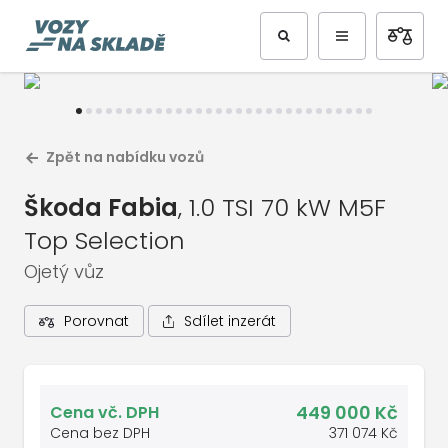
Předchozí
Další
Zpět na nabídku vozů
Škoda Fabia
, 1.0 TSI 70 kW M5F
Top Selection
Ojetý vůz
Sdílet inzerát
Porovnat
1
/
31
Celá galerie vozu
449 000 Kč
Cena vč. DPH
Cena bez DPH
371 074 Kč