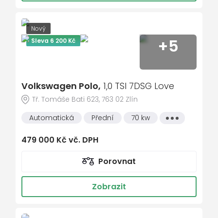
Maxi Dot
malý kožený paket
Nový
dělená zadní sedadla
+5
Sleva 6 200 Kč
startování tlačítkem
Asistent rozjezdu do kopce
El. sklopná zrcátka
Volkswagen Polo,
1,0 TSI 7DSG Love
Sun set
Tř. Tomáše Bati 623, 763 02 Zlín
Bluetooth
Automatická
Přední
70 kw
Všechny
vlastnosti
Start-stop systém
479 000 Kč vč. DPH
lane assist - asistent kontroly jízdy v
jízdním pruhu
Porovnat
smart link
USB
Zobrazit
vyhřívaný volant
LED hlavní světlomety