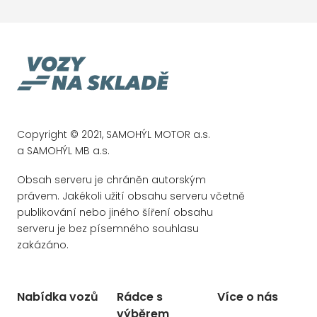
Zatmavovací zrcátko - všechny
Rezervní kolo
Škoda Connect
Rozpoznání dopravních značek
Copyright © 2021, SAMOHÝL MOTOR a.s.
a SAMOHÝL MB a.s.
Obsah serveru je chráněn autorským
právem. Jakékoli užití obsahu serveru včetně
publikování nebo jiného šíření obsahu
serveru je bez písemného souhlasu
zakázáno.
Nabídka vozů
Rádce s
Více o nás
výběrem