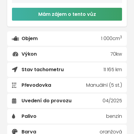
Mám zájem o tento vůz
3
Objem
1 000cm
Výkon
70kw
Stav tachometru
11 165 km
Převodovka
Manuální (5 st.)
Uvedení do provozu
04/2025
Palivo
benzín
Barva
oranžová