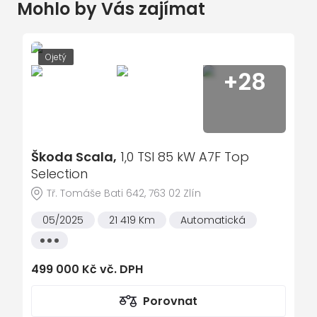
Mohlo by Vás zajímat
imobilizér
autorádio
tónovaná skla
Ojetý
+28
přední mlhovky
ABS - antiblokovací systém
airbag
posilovač řízení
Škoda Scala,
1,0 TSI 85 kW A7F Top
el. ovládání zrcátek
Selection
el. ovládání oken
Tř. Tomáše Bati 642, 763 02 Zlín
palubní počítač
05/2025
21 419 Km
Automatická
vyhřívaná sedadla
Všechny
vlastnosti
klimatizace automatická
499 000 Kč vč. DPH
handsfree
Porovnat
ESP - stabilizace podvozku