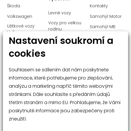
Škoda
Kontakty
Levné vozy
Volkswagen
Samohýl Motor
Vozy pro velkou
Užitkové vozy
Samohýl MB
rodinu
Volkswagen
Ochrana
Nastavení soukromí a
Manažerské
Audi
osobních údajů
vozy
cookies
Mercedes-Benz
Malé vozy
Velké vozy a
Souhlasem se sdílením dat nám poskytnete
SUV
informace, které potřebujeme pro zlepšování,
analýzu a marketing napříč těmito webovými
stránkami. Dále souhlasíte s předáním údajů
třetím stranám a mimo EU. Prohlašujeme, že Vámi
poskytnuté informace jsou zabezpečeny proti
Nabídka vozů
Rádce při nákupu
zneužití.
Operativní leasing
Kontakty