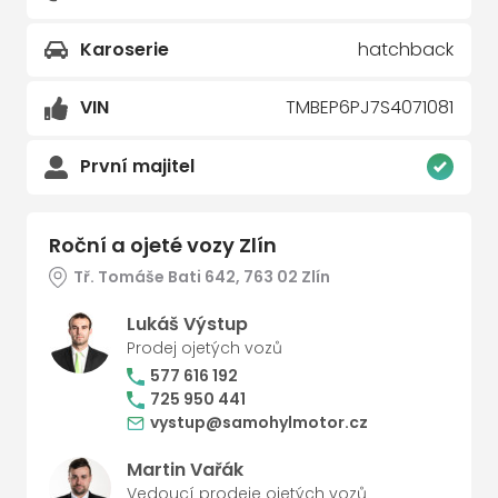
Karoserie
hatchback
VIN
TMBEP6PJ7S4071081
První majitel
Roční a ojeté vozy Zlín
Tř. Tomáše Bati 642, 763 02 Zlín
Lukáš Výstup
Prodej ojetých vozů
577 616 192
725 950 441
vystup@samohylmotor.cz
Martin Vařák
Vedoucí prodeje ojetých vozů