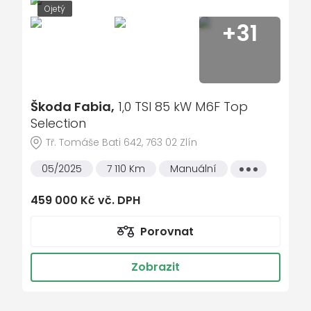
Ojetý
ALU kola
+31
LED denní svícení
Virtuální pedál
Klimatizace automatická dvouzónová
Škoda Fabia,
1,0 TSI 85 kW M6F Top
Nabíjecí USB vzadu
Selection
Digitální přístrojový štít
Tř. Tomáše Bati 642, 763 02 Zlín
ISOFIX na sedadle spolujezdce
05/2025
7 110 Km
Manuální
Všechny
Asistent rozpoznání únavy řidiče
vlastnosti
Omezovač rychlosti
459 000 Kč vč. DPH
Nouzové volání
Porovnat
Airbag řidiče a spolujezdce
Front assist/Nouzové brzdění
Zobrazit
Bezdrátové nabíjení mobilního telefonu
Zatmavovací zrcátko - vnitřní