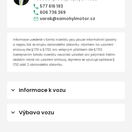
577 616 193
606 736 369
varak@samohylmotor.cz
Informace uvedené v tomto inzerátu jsou pouze informativní povahy
a nejsou tak ve smyslu občanského zákoníku: návrhem na uzavření
smlouvy dle § 1731 a § 1732; ani veřejným příslibem dle § 1733.
Uveřejněním tohoto inzerátu nevzniká uživateli ani jakýmkoli třetím
osobám nárok na uzavření smlouvy, zejména se vylučuje aplikace §
1732 odst. 2 občanského zákoníku.
Informace k vozu
Prodloužená záruka 5 let / 100 000 km
(do 06.04.2030)
Výbava vozu
Sada zimních kompletních kol na
hliníkových discích
centrální zamykání