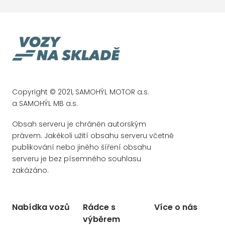
satelitní navigace
senzor stěračů
senzor světel
senzor tlaku v pneumatikách
sledování únavy řidiče
stabilizace podvozku (ESP)
Copyright © 2021, SAMOHÝL MOTOR a.s.
Start-stop systém
a SAMOHÝL MB a.s.
startování tlačítkem
Obsah serveru je chráněn autorským
tažné zařízení
právem. Jakékoli užití obsahu serveru včetně
publikování nebo jiného šíření obsahu
venkovní teploměr
serveru je bez písemného souhlasu
Volba jízdního režimu
zakázáno.
vyhřívaná sedadla
vyhřívaná zrcátka
Nabídka vozů
Rádce s
Více o nás
vyhřívaný volant
výběrem