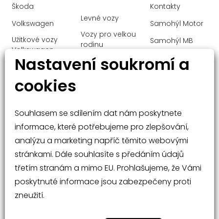
výškově nastavitelná sedadla
Škoda
Kontakty
Levné vozy
zadní stěrač
Volkswagen
Samohýl Motor
Vozy pro velkou
zadní světla LED
Užitkové vozy
Samohýl MB
rodinu
Volkswagen
záruka
Ochrana
Nastavení soukromí a
Manažerské
řazení pádly pod volantem
Audi
osobních údajů
vozy
cookies
Mercedes-Benz
Malé vozy
Velké vozy a
Souhlasem se sdílením dat nám poskytnete
SUV
informace, které potřebujeme pro zlepšování,
analýzu a marketing napříč těmito webovými
stránkami. Dále souhlasíte s předáním údajů
třetím stranám a mimo EU. Prohlašujeme, že Vámi
poskytnuté informace jsou zabezpečeny proti
Nabídka vozů
Rádce při nákupu
zneužití.
Operativní leasing
Kontakty