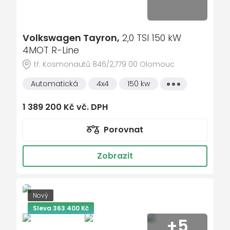
bezklíčové startování
bezklíčové startování a odemykání
Volkswagen Tayron,
2,0 TSI 150 kW
Bluetooth
4MOT R-Line
brzdový asistent
tř. Kosmonautů 846/2,779 00 Olomouc
centrál dálkový
Automatická
4x4
150 kw
Všechny
centrální zamykání
vlastnosti
deaktivace airbagu spolujezdce
1 389 200 Kč vč. DPH
denní svícení
Porovnat
digitální přístrojová deska
Digitální přístrojový štít
Zobrazit
dotykové ovládání palubního počítače
el. okna
Nový
el. seřiditelná sedadla
Sleva 363 400 Kč
El. sklopná zrcátka
+5