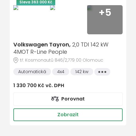
nastavitelný volant
Sleva 363 000 Kč
+5
originál autorádio
palubní počítač
paměť nastavení sedadla řidiče
Parkovací asistent
Volkswagen Tayron,
2,0 TDI 142 kW
parkovací kamera
4MOT R-Line People
tř. Kosmonautů 846/2,779 00 Olomouc
parkovací senzory přední
parkovací senzory zadní
Automatická
4x4
142 kw
Všechny
vlastnosti
plní 'EURO VI'
1 330 700 Kč vč. DPH
pohon 4x4
Porovnat
posilovač řízení
protiprokluzový systém kol (ASR)
Zobrazit
přední světla LED
repro