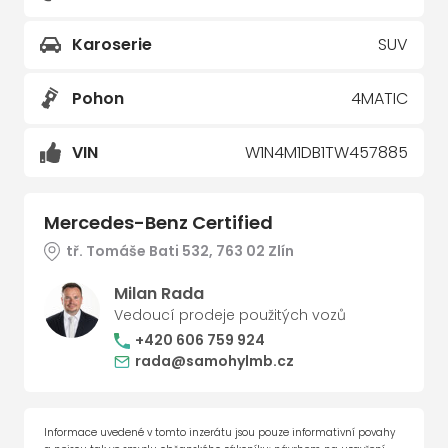
Karoserie
SUV
Pohon
4MATIC
VIN
W1N4M1DB1TW457885
Mercedes-Benz Certified
tř. Tomáše Bati 532, 763 02 Zlín
Milan Rada
Vedoucí prodeje použitých vozů
+420 606 759 924
rada@samohylmb.cz
Informace uvedené v tomto inzerátu jsou pouze informativní povahy