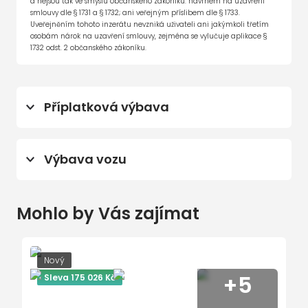
a nejsou tak ve smyslu občanského zákoníku: návrhem na uzavření
smlouvy dle § 1731 a § 1732; ani veřejným příslibem dle § 1733.
Uveřejněním tohoto inzerátu nevzniká uživateli ani jakýmkoli třetím
osobám nárok na uzavření smlouvy, zejména se vylučuje aplikace §
1732 odst. 2 občanského zákoníku.
Příplatková výbava
linie AMG
Výbava vozu
sada OFF-Road
sada KEYLESS-GO
360° monitorovací systém (AVM)
sada pro parkování s 360 kamerou
Mohlo by Vás zajímat
8 rychlostních stupňů
Sada komfortních funkcí zrcátek
9x airbag
sada ochrany GUARD 360
ABS
Nový
Sada Night
+5
Sleva 175 026 Kč
Android Auto
sada jízních asistentů
Apple CarPlay