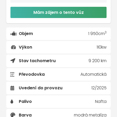
Mám zájem o tento vůz
3
Objem
1 950cm
Výkon
110kw
Stav tachometru
9 200 km
Převodovka
Automatická
Uvedení do provozu
12/2025
Palivo
Nafta
Barva
modrá metalíza