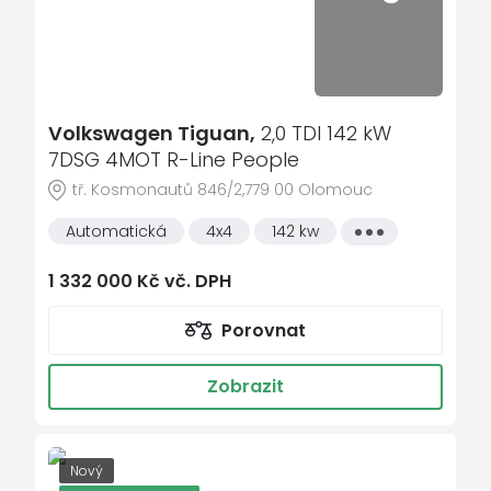
el. tažné zařízení
el. víko zavazadlového prostoru
el. zrcátka
elektronická ruční brzda
Volkswagen Tiguan,
2,0 TDI 142 kW
hands free
7DSG 4MOT R-Line People
hlasové ovládání palubního počítače
tř. Kosmonautů 846/2,779 00 Olomouc
hlídání jízdního pruhu
Automatická
4x4
142 kw
Všechny
vlastnosti
hlídání mrtvého úhlu
1 332 000 Kč vč. DPH
imobilizér
indikátor parkování
Porovnat
Isofix
Zobrazit
kožená sedadla
litá kola
multifunkční volant
Nový