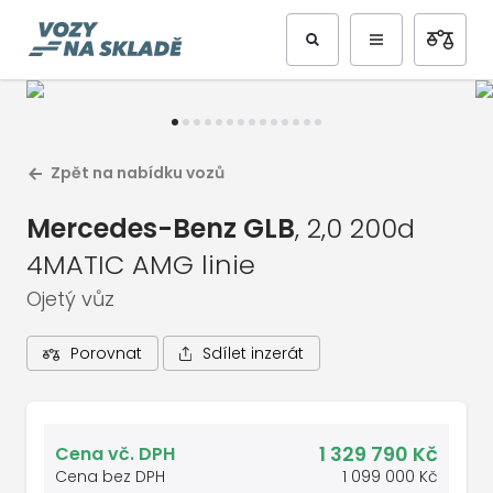
Předchozí
Další
Zpět na nabídku vozů
Mercedes-Benz GLB
, 2,0 200d
4MATIC AMG linie
Ojetý vůz
Sdílet inzerát
Porovnat
1
/
15
Celá galerie vozu
1 329 790 Kč
Cena vč. DPH
Cena bez DPH
1 099 000 Kč