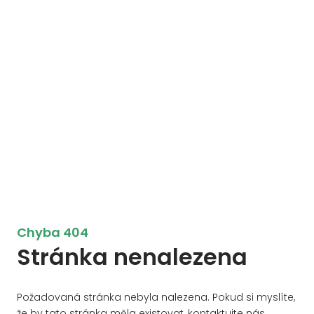
Chyba 404
Stránka nenalezena
Požadovaná stránka nebyla nalezena. Pokud si myslíte,
že by tato stránka měla existovat, kontaktujte nás.