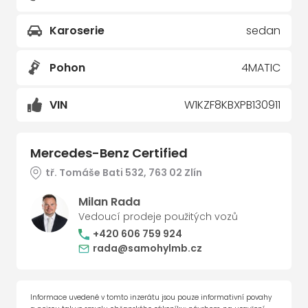
Karoserie
sedan
Pohon
4MATIC
VIN
W1KZF8KBXPB130911
Mercedes-Benz Certified
tř. Tomáše Bati 532, 763 02 Zlín
Milan Rada
Vedoucí prodeje použitých vozů
+420 606 759 924
rada@samohylmb.cz
Informace uvedené v tomto inzerátu jsou pouze informativní povahy