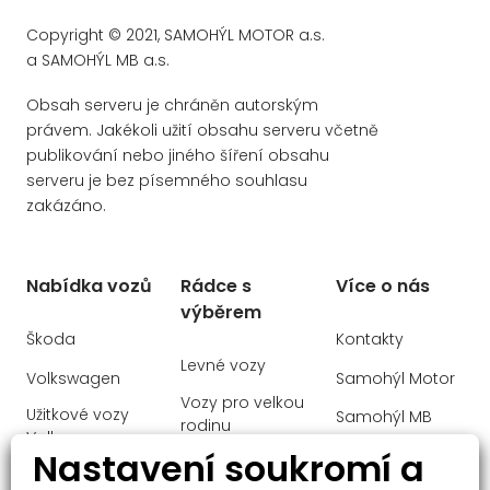
LED adaptivní světlomety
Copyright © 2021, SAMOHÝL MOTOR a.s.
LED denní svícení
a SAMOHÝL MB a.s.
Adaptivní tempomat
Obsah serveru je chráněn autorským
ambientní osvětlení interiéru
právem. Jakékoli užití obsahu serveru včetně
publikování nebo jiného šíření obsahu
asistent jízdy v jízdním pruhu
serveru je bez písemného souhlasu
aut. aktivace výstražných světlometů
zakázáno.
aut. klimatizace
aut. převodovka
Nabídka vozů
Rádce s
Více o nás
aut. zabrždění v kopci
výběrem
autorádio
Škoda
Kontakty
Levné vozy
bezdrátová nabíječka mobilních
Volkswagen
Samohýl Motor
telefonů
Vozy pro velkou
Užitkové vozy
Samohýl MB
rodinu
bezklíčové odemykání
Volkswagen
Ochrana
Nastavení soukromí a
Manažerské
bezklíčové startování
Audi
osobních údajů
vozy