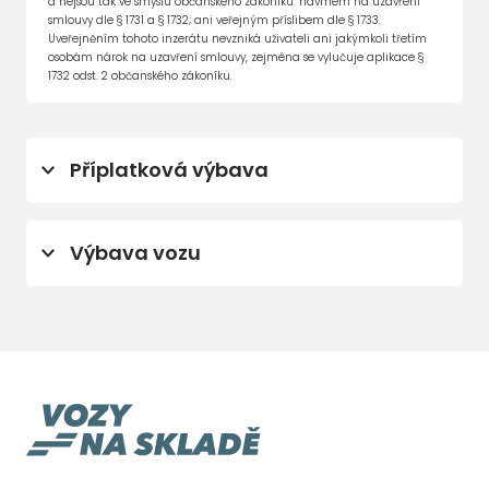
a nejsou tak ve smyslu občanského zákoníku: návrhem na uzavření
smlouvy dle § 1731 a § 1732; ani veřejným příslibem dle § 1733.
Uveřejněním tohoto inzerátu nevzniká uživateli ani jakýmkoli třetím
osobám nárok na uzavření smlouvy, zejména se vylučuje aplikace §
1732 odst. 2 občanského zákoníku.
Příplatková výbava
úprava BRABUS - 588kW
Výbava vozu
na vozidle čirá fólie
360° monitorovací systém (AVM)
8x airbag
9 rychlostních stupňů
ABS
Android Auto
Apple CarPlay