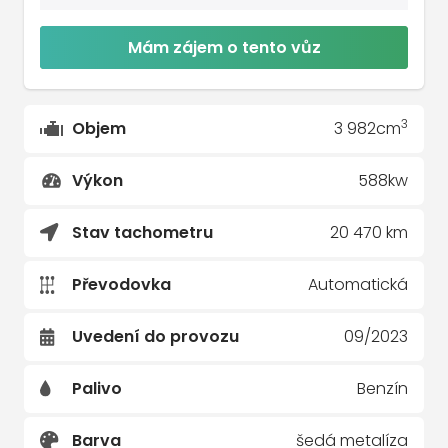
Mám zájem o tento vůz
3
Objem
3 982cm
Výkon
588kw
Stav tachometru
20 470 km
Převodovka
Automatická
Uvedení do provozu
09/2023
Palivo
Benzín
Barva
šedá metalíza