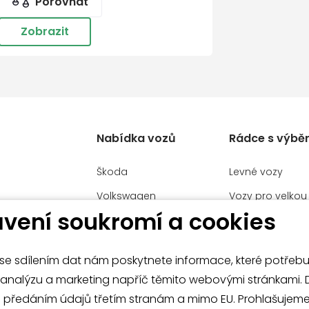
Porovnat
Zobrazit
troly jízdy v jízdním pruhu
Nabídka vozů
Rádce s výbě
rola mrtvého úhlu
Škoda
Levné vozy
Volkswagen
Vozy pro velkou
HÝL MB
vení soukromí a cookies
Užitkové vozy
Manažerské voz
Volkswagen
Malé vozy
Audi
e sdílením dat nám poskytnete informace, které potřeb
í
Velké vozy a SU
analýzu a marketing napříč těmito webovými stránkami. Dále
Mercedes-Benz
emného
s předáním údajů třetím stranám a mimo EU. Prohlašujeme