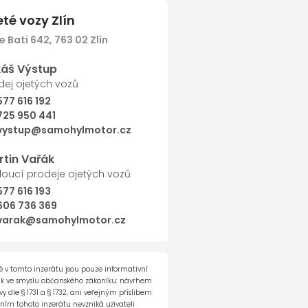
eté vozy Zlín
 Bati 642, 763 02 Zlín
Další
káš Výstup
dej ojetých vozů
577 616 192
725 950 441
vystup@samohylmotor.cz
rtin Vařák
oucí prodeje ojetých vozů
577 616 193
606 736 369
varak@samohylmotor.cz
 v tomto inzerátu jsou pouze informativní
ak ve smyslu občanského zákoníku: návrhem
 dle § 1731 a § 1732; ani veřejným příslibem
ěním tohoto inzerátu nevzniká uživateli