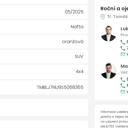
Roční a oj
05/2025
Tř. Tomáše
Nafta
Lu
Pro
oranžová
SUV
Ma
4x4
Ved
TMBLJ7NU9S5068365
Informace uvedené
povahy a nejsou t
 / 100 000 km (do 06.05.2030)
na uzavření smlouvy
dle § 1733. Uveřejn