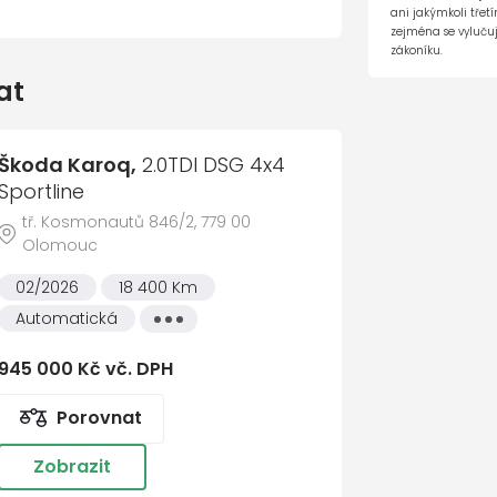
Cel
 kol na hliníkových discích
ani jakýmkoli tře
zejména se vylučuj
zákoníku.
at
Škoda Karoq,
2.0TDI DSG 4x4
Sportline
tř. Kosmonautů 846/2, 779 00
Olomouc
tém
02/2026
18 400 Km
Automatická
Všechny
vlastnosti
te nám vzkaz
2
Co nejdříve se ozveme
3
Domluvím
945 000 Kč vč. DPH
Porovnat
říjmení *
Zobrazit
Lukáš Výstup
Prodej ojetých vozů