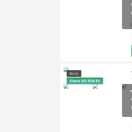
senzor světel
natáčecí světlomety
ukazatel vnější teploty
bezklíčové odemykání
kontrola tlaku v pneu
Isofix
loketní opěrka zadní
Maxi Dot
Nový
malý kožený paket
Sleva 182 500 Kč
dělená zadní sedadla
startování tlačítkem
airbag kolenní
Asistent rozjezdu do kop
El. sklopná zrcátka