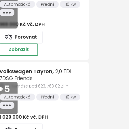
Automatická
Přední
110 kw
Všechny
vlastnosti
969 000 Kč vč. DPH
Porovnat
Zobrazit
Volkswagen Tayron,
2,0 TDI
7DSG Friends
+5
Tř. Tomáše Bati 623, 763 02 Zlín
Automatická
Přední
110 kw
Všechny
vlastnosti
ce
1 029 000 Kč vč. DPH