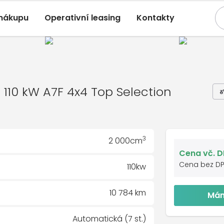
 nákupu
Operativní leasing
Kontakty
Karoq
, 2,0 TDI 110 kW A7F 4x4 Top Selec
05/2025, 10 784 Km
W A7F 4x4 Top Selection
DI 110 kW A7F 4x4 Top Selection
3
2 000cm
Cena vč. 
Cena bez D
110kw
10 784 km
Mám
Automatická (7 st.)