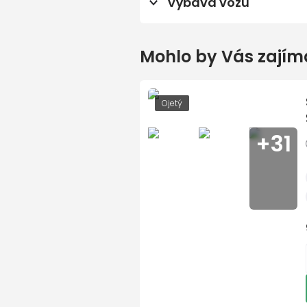
1
/
38
Výbava vozu
Sada zimních kompletních
centrální zamykání
Mohlo by Vás zajím
imobilizér
autorádio
tónovaná skla
Ojetý
přední mlhovky
+31
ostřikovače světlometů
ABS - antiblokovací sys
airbag
posilovač řízení
1
Napiš
el. ovládání zrcátek
el. ovládání oken
Vaše jméno a p
palubní počítač
klimatizace automatická