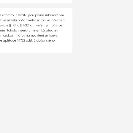
á galerie vozu
 v tomto inzerátu jsou pouze informativní
ak ve smyslu občanského zákoníku: návrhem
 dle § 1731 a § 1732; ani veřejným příslibem
ěním tohoto inzerátu nevzniká uživateli
tím osobám nárok na uzavření smlouvy,
e aplikace § 1732 odst. 2 občanského
e co dál...
ecialista
869 145