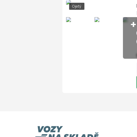
senzor stěračů
Ojetý
senzor světel
+
senzor tlaku v pneumati
sledování únavy řidiče
Sportovní podvozek
sportovní sedadla
Start-stop systém
startování tlačítkem
tempomat
USB
Volba jízdního režimu
vyhřívaná sedadla
vyhřívaná zrcátka
vyhřívané trysky ostřikov