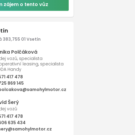
 zájem o tento vůz
Další
tín
 383,755 01 Vsetín
nika Polčáková
dej vozů, specialista
operativní leasing, specialista
ODA Handy
571 417 478
725 869 145
polcakova@samohylmotor.cz
vid Šerý
dej vozů
571 417 478
606 635 434
sery@samohylmotor.cz