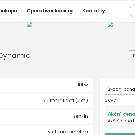
 nákupu
Operativní leasing
Kontakty
Scala
, 1,5 TSI Dynamic
utomatická, Přední
ic
I Dynamic
110kw
Původní cena
Automatická (7 st.)
Sleva
Akční cena
Benzín
Akční cena 
stříbrná metalíza