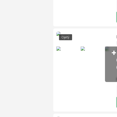
hlídání jízdního pruhu
hlídání mrtvého úhlu
Text vaší zpráv
Isofix
LED denní svícení
Ojetý
litá kola
mlhovky
+
Souhla
multifunkční volant
nastavitelný volant
Odesla
natáčecí světlomety
palubní počítač
parkovací kamera
parkovací senzory předn
parkovací senzory zadní
přední světla LED