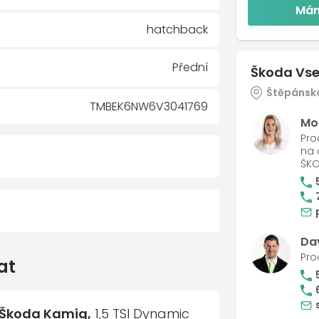
Mám
hatchback
Přední
Škoda Vse
Štěpánská
TMBEK6NW6V3041769
Mo
Pro
na 
ŠK
neplnohodnotné)
Da
Pro
DA Connect M
at
á záruka a servis Standard na 5
iéru
Škoda Kamiq,
1,5 TSI Dynamic