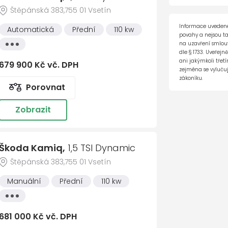
Cel
Štěpánská 383,755 01 Vsetín
ce (HSA)
Informace uvedené
Automatická
Přední
110 kw
povahy a nejsou t
bilních telefonů
Všechny
na uzavření smlouvy
vlastnosti
dle § 1733. Uveřejn
 odemykání
ani jakýmkoli tře
679 900 Kč vč. DPH
zejména se vylučuj
zákoníku.
Porovnat
Zobrazit
te nám vzkaz
2
Co nejdříve se ozveme
3
Domluvím
ujezdce
AB)
říjmení *
Škoda Kamiq,
1,5 TSI Dynamic
Monika Polčáková
ka
Štěpánská 383,755 01 Vsetín
Prodej vozů, specialista
na operativní leasing, sp
Manuální
Přední
110 kw
ŠKODA Handy
 adresa *
571 417 478
725 
Všechny
vlastnosti
David Šerý
681 000 Kč vč. DPH
rostoru
číslo
Prodej vozů