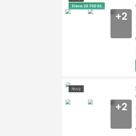
1
/
7
Sleva 20 700 Kč
Apple CarPlay
+2
asistent rozjezdu do kop
bezdrátová nabíječka mo
bezklíčové startování a
Bluetooth
brzdový asistent
centrál dálkový
1
Napiš
deaktivace airbagu spol
digitální příjem rádia (D
Vaše jméno a p
Nový
digitální přístrojová des
+2
dvouzónová klimatizace
Vaše e-mailová
el. okna
El. sklopná zrcátka
el. víko zavazadlového p
Vaše telefonní 