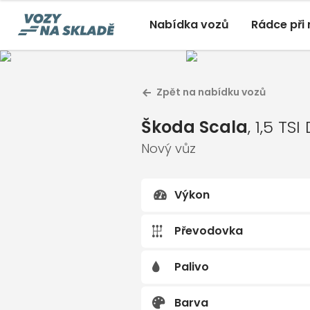
Nabídka vozů
Rádce při
Škoda 
Zpět na nabídku vozů
Nový vůz A
Škoda Scala
, 1,5 TSI Dynam
Škoda Scala
, 1,5 TS
Nový, Automatická, Přední
Nový vůz
Výkon
Převodovka
Palivo
Barva