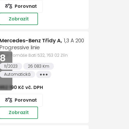
571 417 478
606 
Porovnat
Zobrazit
y
Mercedes-Benz Třídy A,
1,3 A 200
Progressive linie
8
tř. Tomáše Bati 532, 763 02 Zlín
sím se zpracováním
osobních údajů
11/2023
26 083 Km
t zprávu
Automatická
Všechny
vlastnosti
652 190 Kč vč. DPH
Porovnat
í
Zobrazit