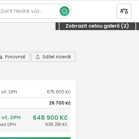
Začít hledat vůz…
Zavřít
Zobrazit celou galerii (2)
Sdílet inzerát
Porovnat
 vč. DPH
675 600 Kč
26 700 Kč
648 900 Kč
 vč. DPH
bez DPH
536 281 Kč