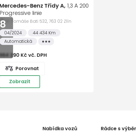
Mercedes-Benz Třídy A,
1,3 A 200
Progressive linie
8
tř. Tomáše Bati 532, 763 02 Zlín
kách
04/2024
44 434 Km
Automatická
Všechny
vlastnosti
664 290 Kč vč. DPH
Porovnat
Zobrazit
Nabídka vozů
Rádce s výbě
ačů čelního skla