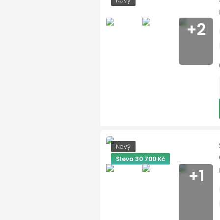
Nový
bezklíčové odemykání
+2
bezklíčové startování
bezklíčové startování a
Bluetooth
Souhla
brzdový asistent
Odesla
centrál dálkový
denní svícení
digitální přístrojová des
dotykové ovládání palu
Nový
el. okna
Sleva 30 700 Kč
El. sklopná zrcátka
+1
el. zrcátka
elektronická ruční brzda
hands free