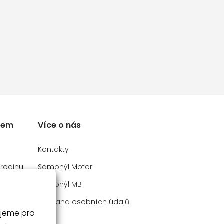
rem
Více o nás
Kontakty
 rodinu
Samohýl Motor
y
Samohýl MB
Ochrana osobních údajů
ujeme pro
V