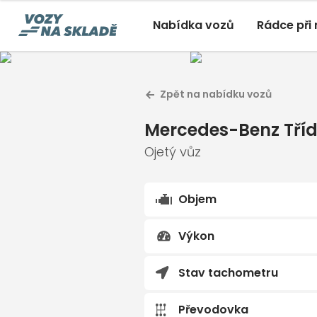
Nabídka vozů
Rádce při
Mercede
Zpět na nabídku vozů
Ojetý vůz 
Mercedes-Benz Třídy A
, 1,
Mercedes-Benz Tříd
Ojetý, 04/2024, 44 434 Km
Ojetý vůz
Objem
Výkon
Stav tachometru
Převodovka