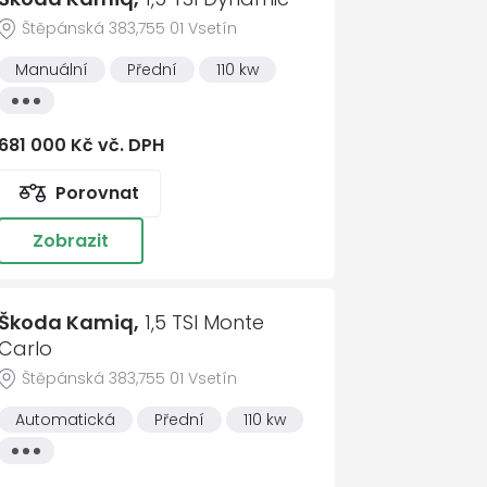
Štěpánská 383,755 01 Vsetín
Manuální
Přední
110 kw
 odemykání
Všechny
vlastnosti
sím se zpracováním
osobních údajů
681 000 Kč vč. DPH
t zprávu
Porovnat
Zobrazit
ka
bního počítače
Škoda Kamiq,
1,5 TSI Monte
Carlo
Štěpánská 383,755 01 Vsetín
Automatická
Přední
110 kw
Všechny
vlastnosti