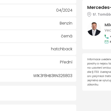
Mercedes-
04/2024
tř. Tomáše
Benzín
Mi
Ved
černá
hatchback
Informace uvedené
Přední
povahy a nejsou t
na uzavření smlouvy
dle § 1733. Uveřejn
W1K3F8HB3RN326803
ani jakýmkoli tře
zejména se vylučuj
zákoníku.