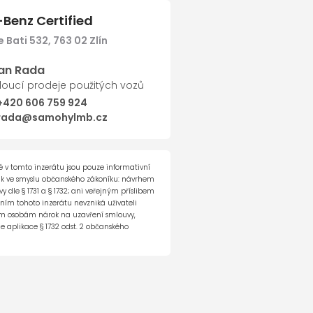
Benz Certified
 Bati 532, 763 02 Zlín
Další
lan Rada
oucí prodeje použitých vozů
+420 606 759 924
rada@samohylmb.cz
 v tomto inzerátu jsou pouze informativní
ak ve smyslu občanského zákoníku: návrhem
 dle § 1731 a § 1732; ani veřejným příslibem
ěním tohoto inzerátu nevzniká uživateli
tím osobám nárok na uzavření smlouvy,
e aplikace § 1732 odst. 2 občanského