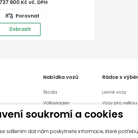
737 900 Kč vč. DPH
ního počítače
Porovnat
Zobrazit
Nabídka vozů
Rádce s výbě
Škoda
Levné vozy
Volkswagen
Vozy pro velkou
HÝL MB
vení soukromí a cookies
Užitkové vozy
Manažerské voz
Volkswagen
Malé vozy
Audi
e sdílením dat nám poskytnete informace, které potřeb
í
í
Velké vozy a SU