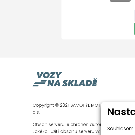
hlasové ovládání palub
hlídání jízdního pruhu
hlídání mrtvého úhlu
imobilizér
indikátor parkování
Isofix
litá kola
multifunkční volant
nastavitelný volant
originál autorádio
palubní počítač
Copyright © 2021, SAMOHÝL MOTOR a.s. a SAMO
Nasta
Parkovací asistent
a.s.
parkovací kamera
Obsah serveru je chráněn autorským právem.
Souhlasem s
parkovací senzory předn
Jakékoli užití obsahu serveru včetně publikován