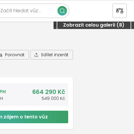
Začít hledat vůz…
Zavřít
Zobrazit celou galerii (8)
linie
Sdílet inzerát
Porovnat
664 290 Kč
DPH
PH
549 000 Kč
 zájem o tento vůz