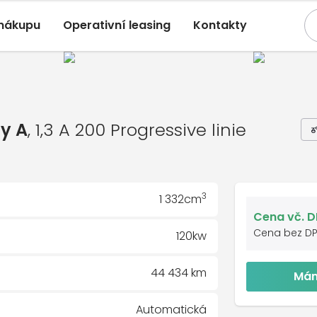
 nákupu
Operativní leasing
Kontakty
s-Benz Třídy A
, 1,3 A 200 Progressive 
04/2024, 44 434 Km
3 A 200 Progressive linie
y A
, 1,3 A 200 Progressive linie
3
1 332cm
Cena vč. 
Cena bez D
120kw
44 434 km
Mám
Automatická