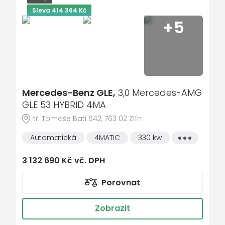
kotouči na přední nápravě
Sleva 414 364 Kč
Buendler Mode 2-Kabel Haushalt
+5
Buendler Mode 3-Kabel
COC dokumenty EU6 - prohlášení o
shodě pro nepřihlášené vozy - II. díl
COLDEND TECHNIC TYPE 0
Mercedes-Benz GLE,
3,0 Mercedes-AMG
Control code measure package
aerodynamics
GLE 53 HYBRID 4MA
tř. Tomáše Bati 642, 763 02 Zlín
CONTROL CODE-TECHNICAL ADVANCEMENT
AGGREGATE
Automatická
4MATIC
330 kw
Všechny
Čalounění stropu - tkanina černá
vlastnosti
3 132 690 Kč vč. DPH
Částečná ochrana vozidla
Čidlo pro rozpoznání dětské sedačky na
Porovnat
sedadle spolujezdce vpředu
Determální tmavá skla od B sloupku
Zobrazit
Dětský zádržný systém i-Size