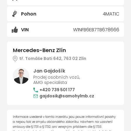
Pohon
4MATIC
VIN
W1NFB6EB7TB678666
Mercedes-Benz Zlín
tř. Tomáše Bati 642, 763 02 Zlín
Jan Gajdošík
Prodej osobních vozů,
AMG specialista
+420 739 501 177
gajdosik@samohylmb.cz
Informace uvedené v tomto inzerátu jsou pouze informativní povahy
a nejsou tak ve smyslu občanského zákoníku: návrhem na uzavření
smlouvy dle § 1731 a § 1732; ani veřejným příslibem dle § 1733.