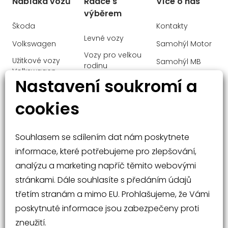
Nabídka vozů
Rádce s
Více o nás
Digitální doplněk Rozšířená realita pro
výběrem
navigaci multimediálního systému MBUX
Škoda
Kontakty
Digitální doplněk Rozšířené funkce MBUX
Levné vozy
Volkswagen
Samohýl Motor
Digitální přijímač rozhlasového vysílání
Vozy pro velkou
DAB
Užitkové vozy
Samohýl MB
rodinu
Volkswagen
Digitální sdružený přístroj Widescreen
Ochrana
Nastavení soukromí a
Cockpit
Manažerské
Audi
osobních údajů
vozy
Dodatečné USB zásuvky
cookies
Mercedes-Benz
Malé vozy
Dopravní asistent Active Traffic Assist
Velké vozy a
Elektrické otevírání/zavírání víka
Souhlasem se sdílením dat nám poskytnete
SUV
zavazadlového prostoru EASY-PACK
informace, které potřebujeme pro zlepšování,
Elektricky nastavitelná zadní sedadla
analýzu a marketing napříč těmito webovými
Elektricky nastavitelné sedadlo řidiče s
stránkami. Dále souhlasíte s předáním údajů
paměťovou funkcí
třetím stranám a mimo EU. Prohlašujeme, že Vámi
Elektricky nastavitelné sedadlo
spolujezdce s paměťovou funkcí
poskytnuté informace jsou zabezpečeny proti
Nabídka vozů
Rádce při nákupu
zneužití.
FUEL TANK SYSTEM FOR EU6D-NORM