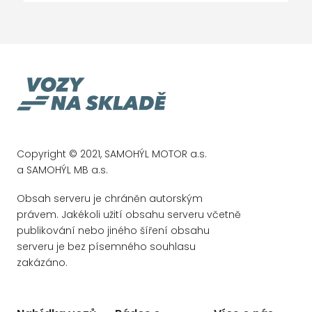
Digital Extra Individualisation Package
Digitální doplněk Aktivní asistent
rychlostního omezení Speed Limit Assist
Digitální doplněk Android Auto
Digitální doplněk Apple CarPlay
Digitální doplněk Asistent přizpůsobení
rychlosti
Digitální doplněk Automatický restart při
Copyright © 2021, SAMOHÝL MOTOR a.s.
popojíždění v dopravní zácpě
a SAMOHÝL MB a.s.
Digitální doplněk MB.DRIVE PARKING ASSIST
360?
Obsah serveru je chráněn autorským
právem. Jakékoli užití obsahu serveru včetně
Digitální doplněk MB.CHARGE Public
publikování nebo jiného šíření obsahu
Digitální doplněk MBUX Live Traffic
serveru je bez písemného souhlasu
Information
zakázáno.
Digitální doplněk Navigace MBUX
Digitální doplněk Palubní kamera MBUX