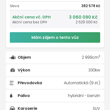
Sleva
382 578 Kč
3 060 090 Kč
Akční cena vč. DPH
Akční cena bez DPH
2 529 000 Kč
Mám zájem o tento vůz
3
Objem
2 999cm
Výkon
330kw
Převodovka
Automatická (9 st.)
Palivo
hybridní - benzin
Karoserie
SUV