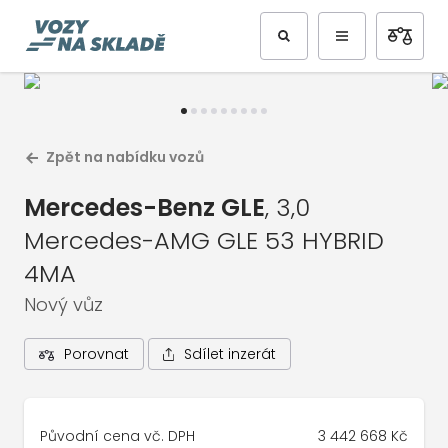
Předchozí
Další
Zpět na nabídku vozů
Mercedes-Benz GLE
, 3,0
Mercedes-AMG GLE 53 HYBRID
4MA
Nový vůz
1
/
10
Celá galerie vozu
Sdílet inzerát
Porovnat
Původní cena vč. DPH
3 442 668 Kč