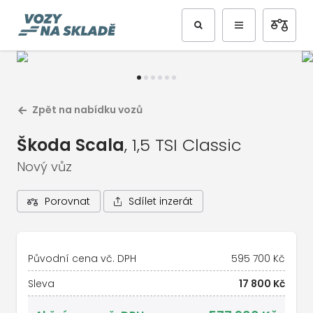
Předchozí
Další
Zpět na nabídku vozů
Škoda Scala
, 1,5 TSI Classic
Nový vůz
Sdílet inzerát
Porovnat
1
/
7
Celá galerie vozu
Původní cena vč. DPH
595 700 Kč
Sleva
17 800 Kč