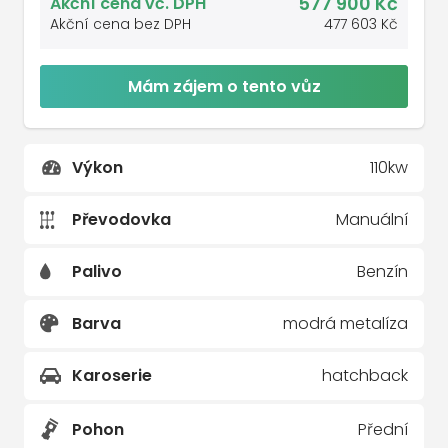
577 900 Kč
Akční cena vč. DPH
Akční cena bez DPH
477 603 Kč
Mám zájem o tento vůz
Výkon
110kw
Převodovka
Manuální
Palivo
Benzín
Barva
modrá metalíza
Karoserie
hatchback
Pohon
Přední