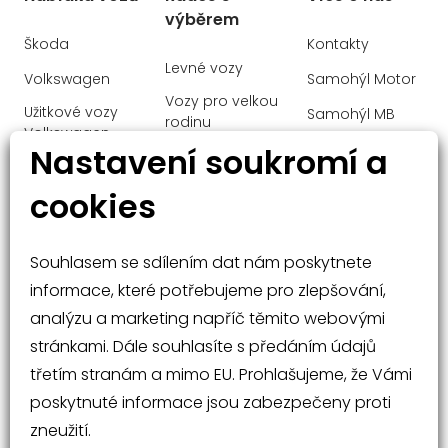
výběrem
Škoda
Kontakty
Levné vozy
Volkswagen
Samohýl Motor
Vozy pro velkou
Užitkové vozy
Samohýl MB
rodinu
Volkswagen
Ochrana
Nastavení soukromí a
Manažerské
Audi
osobních údajů
vozy
cookies
Mercedes-Benz
Malé vozy
Velké vozy a
Souhlasem se sdílením dat nám poskytnete
SUV
informace, které potřebujeme pro zlepšování,
analýzu a marketing napříč těmito webovými
stránkami. Dále souhlasíte s předáním údajů
třetím stranám a mimo EU. Prohlašujeme, že Vámi
poskytnuté informace jsou zabezpečeny proti
Nabídka vozů
Rádce při nákupu
zneužití.
Operativní leasing
Kontakty