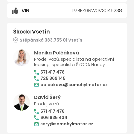
VIN
TMBEK6NW0V3046238
Škoda Vsetín
Štěpánská 383,755 01 Vsetín
Monika Polčáková
Prodej vozů, specialista na operativní
leasing, specialista ŠKODA Handy
571 417 478
725 869 145
polcakova@samohylmotor.cz
David Šerý
Prodej vozů
571 417 478
606 635 434
sery@samohylmotor.cz