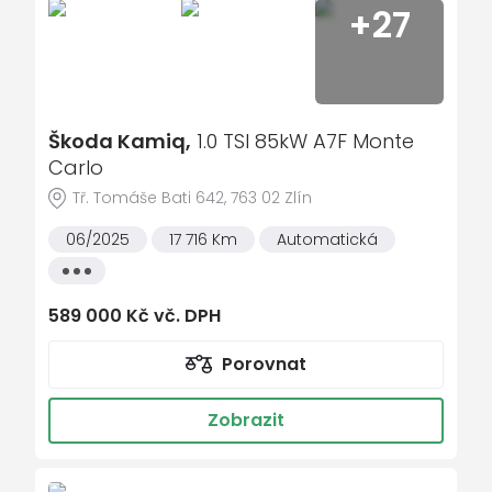
+27
USB
vyhřívaná sedadla
vyhřívaná zrcátka
výškově nastavitelná sedadla
Škoda Kamiq,
1.0 TSI 85kW A7F Monte
zadní světla LED
Carlo
Tř. Tomáše Bati 642, 763 02 Zlín
06/2025
17 716 Km
Automatická
Všechny
vlastnosti
589 000 Kč vč. DPH
Porovnat
Zobrazit