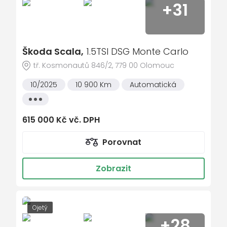
+31
asistent rozjezdu do kopce (HSA)
Bluetooth
brzdový asistent
Škoda Scala,
1.5TSI DSG Monte Carlo
centrál dálkový
tř. Kosmonautů 846/2, 779 00 Olomouc
deaktivace airbagu spolujezdce
10/2025
10 900 Km
Automatická
digitální příjem rádia (DAB)
Všechny
digitální přístrojová deska
vlastnosti
el. okna
615 000 Kč vč. DPH
el. zrcátka
Porovnat
Isofix
klimatizace
Zobrazit
LED denní svícení
litá kola
Ojetý
malý kožený paket
+28