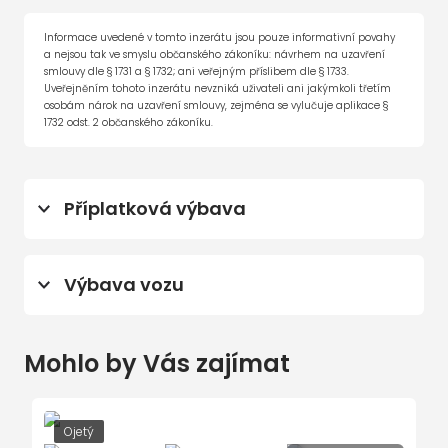
Informace uvedené v tomto inzerátu jsou pouze informativní povahy
a nejsou tak ve smyslu občanského zákoníku: návrhem na uzavření
smlouvy dle § 1731 a § 1732; ani veřejným příslibem dle § 1733.
Uveřejněním tohoto inzerátu nevzniká uživateli ani jakýmkoli třetím
osobám nárok na uzavření smlouvy, zejména se vylučuje aplikace §
1732 odst. 2 občanského zákoníku.
Příplatková výbava
City plus (Parkovací kamera;Parkovací
senzory vpředu;KESSY;Alarm;Volba
Výbava vozu
jízdního režimu)
Montado 16' černá leštěná
6x airbag
Rezervní kolo ocelové (neplnohodnotné)
Mohlo by Vás zajímat
Android Auto
Příprava pro tažné zařízení
Apple CarPlay
Příprava pro služby ŠKODA Connect M
asistent jízdy v jízdním pruhu
Ojetý