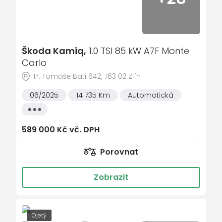
mlhovky
multifunkční volant
nastavitelný volant
Škoda Kamiq,
1.0 TSI 85 kW A7F Monte
palubní počítač
Carlo
parkovací kamera
Tř. Tomáše Bati 642, 763 02 Zlín
parkovací senzory zadní
06/2025
14 735 Km
Automatická
přední světla LED
Všechny
senzor světel
vlastnosti
589 000 Kč vč. DPH
senzor tlaku v pneumatikách
sledování únavy řidiče
Porovnat
Start-stop systém
Zobrazit
startování tlačítkem
tempomat
tónovaná skla
Ojetý