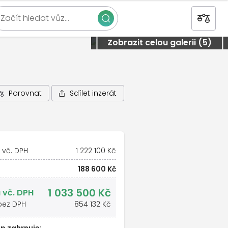
Začít hledat vůz…
Zavřít
Zobrazit celou galerii (5)
Sdílet inzerát
Porovnat
 vč. DPH
1 222 100 Kč
188 600 Kč
1 033 500 Kč
 vč. DPH
bez DPH
854 132 Kč
p zahrnuje: