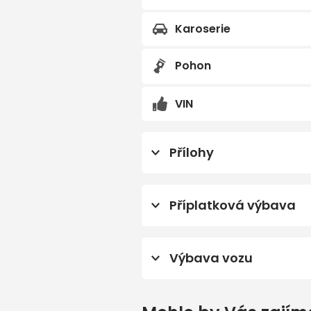
Karoserie
Předchozí
Pohon
VIN
Přílohy
Energetický štítek pneu
Příplatková výbava
18' kola z lehké slitiny Nap
Výbava vozu
Akční model People
Paket Dark
7 rychlostních stupňů
Prodloužená záruka 5 let