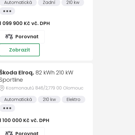
Automatická
Zadní
210 kw
vozů
číslo
Všechny
585 560 242
737
vlastnosti
1 099 900 Kč vč. DPH
y
Porovnat
ujezdce
Zobrazit
AB)
Škoda Elroq,
82 kWh 210 kW
sím se zpracováním
osobních údajů
ka
Sportline
t zprávu
Kosmonautů 846/2,779 00 Olomouc
bního počítače
Automatická
210 kw
Elektro
Všechny
vlastnosti
1 100 000 Kč vč. DPH
Porovnat