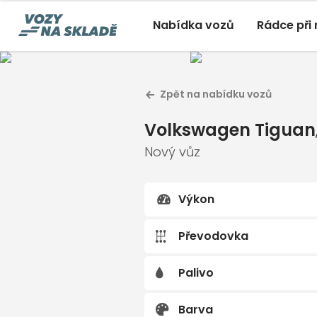
Nabídka vozů
Rádce při
Volksw
Zpět na nabídku vozů
Nový vůz A
Volkswagen Tiguan
, 2,0 T
Volkswagen Tiguan
Nový, Automatická, Přední
Nový vůz
Výkon
Převodovka
Palivo
Barva