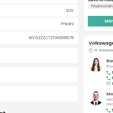
Financován
SUV
Mám
Přední
WVGZZZCT2TW069678
Volkswag
tř. Kosmo
Ba
Pro
matik
oli
Mar
Ved
oso
 / 100 000 km