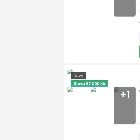
autorádio
Vaše telefonní 
bezklíčové odemykání
bezklíčové startování
Bluetooth
Text vaší zpráv
deaktivace airbagu spol
dělená zadní sedadla
denní svícení
digitální příjem rádia (D
Souhla
Nový
digitální přístrojová des
Sleva 97 000 Kč
+1
dojezdové rezervní kolo
Odesla
dotykové ovládání palu
EDS
el. okna
El. sklopná zrcátka