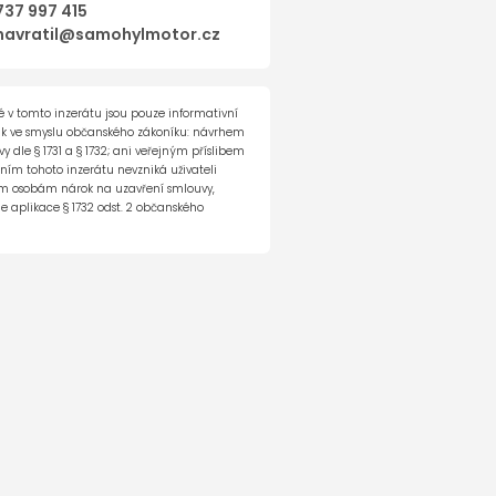
á galerie vozu
737 997 415
navratil@samohylmotor.cz
 v tomto inzerátu jsou pouze informativní
ak ve smyslu občanského zákoníku: návrhem
 dle § 1731 a § 1732; ani veřejným příslibem
ěním tohoto inzerátu nevzniká uživateli
tím osobám nárok na uzavření smlouvy,
e aplikace § 1732 odst. 2 občanského
e co dál...
 269 462
h osobních