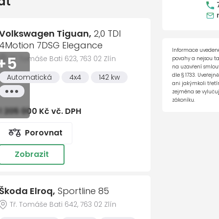
at
Cel
edadel Life
ler Assist
Volkswagen Tiguan,
2,0 TDI
4Motion 7DSG Elegance
Informace uvedené
+5
Tř. Tomáše Bati 623, 763 02 Zlín
povahy a nejsou t
iéru
na uzavření smlouvy
dle § 1733. Uveřejn
Automatická
4x4
142 kw
ani jakýmkoli tře
Všechny
zejména se vylučuj
vlastnosti
zákoníku.
pruhu
1 205 000 Kč vč. DPH
te nám vzkaz
2
Co nejdříve se ozveme
3
Domluvím
ce (HSA)
Porovnat
pruhu
Zobrazit
říjmení *
Barbora Zavadilová
Prodej osobních vozů
585 560 233
604
Škoda Elroq,
Sportline 85
 adresa *
álkových světel
Tř. Tomáše Bati 642, 763 02 Zlín
Marek Navrátil
Vedoucí prodeje novýc