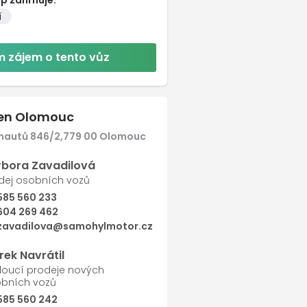
í
Další
 zájem o tento vůz
en Olomouc
nautů 846/2,779 00 Olomouc
rbora Zavadilová
dej osobních vozů
585 560 233
604 269 462
zavadilova@samohylmotor.cz
ek Navrátil
oucí prodeje nových
bních vozů
585 560 242