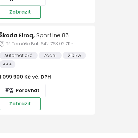
Zobrazit
Škoda Elroq,
Sportline 85
Tř. Tomáše Bati 642, 763 02 Zlín
Automatická
Zadní
210 kw
Všechny
vlastnosti
1 099 900 Kč vč. DPH
Porovnat
Zobrazit