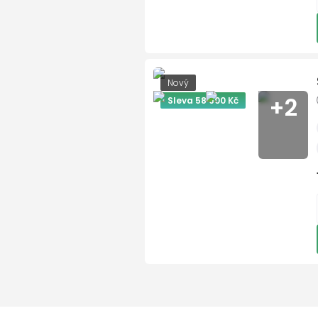
el. zrcátka
elektronická ruční brzda
hands free
hlídání jízdního pruhu
Nový
hlídání mrtvého úhlu
+2
Sleva 58 600 Kč
imobilizér
Isofix
LED denní svícení
litá kola
mlhovky
multifunkční volant
nastavitelný volant
nouzové brzdění (PEBS)
originál autorádio