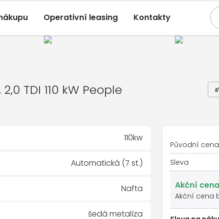
 nákupu
Operativní leasing
Kontakty
agen Tiguan
, 2,0 TDI 110 kW People
utomatická, Přední
DI 110 kW People
, 2,0 TDI 110 kW People
110kw
Původní cena
Automatická (7 st.)
Sleva
Akční cena
Nafta
Akční cena 
šedá metalíza
Sleva na náku