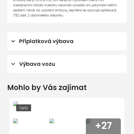
smlouvy dle § 1731 a § 1732; ani veřejným příslibem dle § 1733.
Uveřejněním tohoto inzerátu nevzniká uživateli ani jakýmkoli třetím
osobám nárok na uzavření smlouvy, zejména se vylučuje aplikace §
1732 odst. 2 občanského zákoníku.
Příplatková výbava
komisní prodej
Výbava vozu
6x airbag
Mohlo by Vás zajímat
7 rychlostních stupňů
ABS
CD přehrávač
Ojetý
LED denní svícení
+27
USB