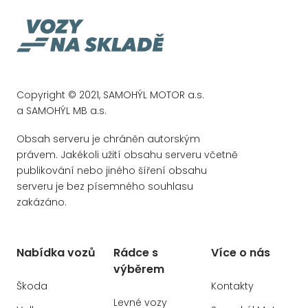
hands free
imobilizér
indikátor parkování
Isofix
klimatizovaná přihrádka
Copyright © 2021, SAMOHÝL MOTOR a.s.
a SAMOHÝL MB a.s.
litá kola
mlhovky
Obsah serveru je chráněn autorským
právem. Jakékoli užití obsahu serveru včetně
multifunkční volant
publikování nebo jiného šíření obsahu
nastavitelný volant
serveru je bez písemného souhlasu
natáčecí světlomety
zakázáno.
originál autorádio
ostřikovače světlometů
Nabídka vozů
Rádce s
Více o nás
palubní počítač
výběrem
Škoda
Kontakty
Parkovací asistent
Levné vozy