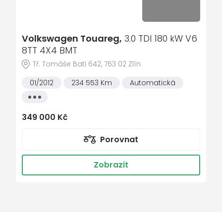
aut. klimatizace
aut. převodovka
automatické parkování
Volkswagen Touareg,
3.0 TDI 180 kW V6
8TT 4X4 BMT
autorádio
Tř. Tomáše Bati 642, 763 02 Zlín
bi-xenonové světlomety
Bluetooth
01/2012
234 553 Km
Automatická
Všechny
brzdový asistent
vlastnosti
centrál dálkový
349 000 Kč
denní svícení
Porovnat
dvouzónová klimatizace
el. okna
Zobrazit
el. seřiditelná sedadla
el. víko zavazadlového prostoru
el. zrcátka