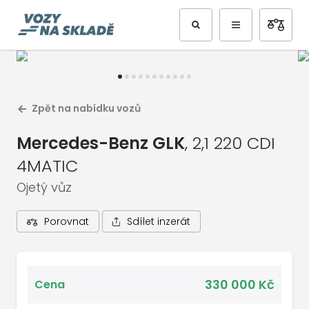
Předchozí
Další
Zpět na nabídku vozů
Mercedes-Benz GLK
, 2,1 220 CDI
4MATIC
Ojetý vůz
Sdílet inzerát
Porovnat
1
/
12
Celá galerie vozu
330 000 Kč
Cena