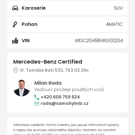
Karoserie
SUV
Pohon
4MATIC
VIN
WDC2049841G131204
Mercedes-Benz Certified
tř. Tomáše Bati 532, 763 02 Zlín
Milan Rada
Vedoucí prodeje použitých vozů
+420 606 759 924
rada@samohylmb.cz
Informace uvedené v tomto inzerátu jsou pouze informativní povahy
a nejsou tak ve smyslu občanského zákoníku: návrhem na uzavření