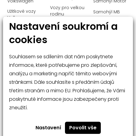
parkovací senzory přední
Volkswagen
Samohýl Motor
Vozy pro velkou
parkovací senzory zadní
Užitkové vozy
Samohýl MB
rodinu
Volkswagen
plní 'EURO VI'
Ochrana
Nastavení soukromí a
Manažerské
Audi
osobních údajů
pohon 4x4
vozy
cookies
Mercedes-Benz
posilovač řízení
Malé vozy
protiprokluzový systém kol (ASR)
Velké vozy a
Souhlasem se sdílením dat nám poskytnete
SUV
repro
informace, které potřebujeme pro zlepšování,
satelitní navigace
analýzu a marketing napříč těmito webovými
senzor opotřebení brzdových destiček
stránkami. Dále souhlasíte s předáním údajů
senzor stěračů
třetím stranám a mimo EU. Prohlašujeme, že Vámi
senzor světel
poskytnuté informace jsou zabezpečeny proti
Nabídka vozů
Rádce při nákupu
zneužití.
senzor tlaku v pneumatikách
Operativní leasing
Kontakty
sledování únavy řidiče
Nastavení
Povolit vše
stabilizace podvozku (ESP)