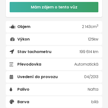
Mám zájem o tento vůz
3
Objem
2 143cm
Výkon
125kw
Stav tachometru
199 614 km
Převodovka
Automatická
Uvedení do provozu
04/2013
Palivo
Nafta
Barva
bílá