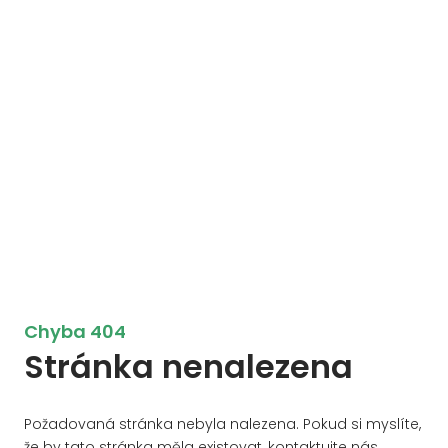
Chyba 404
Stránka nenalezena
Požadovaná stránka nebyla nalezena. Pokud si myslíte,
že by tato stránka měla existovat, kontaktujte nás.