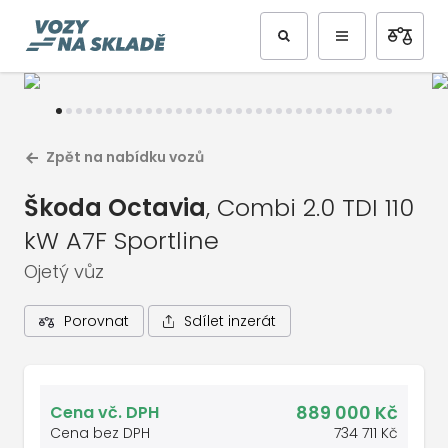
Předchozí
Další
Zpět na nabídku vozů
Škoda Octavia
, Combi 2.0 TDI 110
kW A7F Sportline
Ojetý vůz
Sdílet inzerát
Porovnat
1
/
35
Celá galerie vozu
889 000 Kč
Cena vč. DPH
Cena bez DPH
734 711 Kč