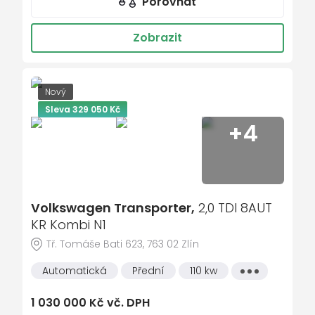
Porovnat
kontrola tlaku v pneu
Isofix
Zobrazit
loketní opěrka zadní
Maxi Dot
Nový
malý kožený paket
Sleva 329 050 Kč
sportovní sedadla
+4
dělená zadní sedadla
startování tlačítkem
Parkovací asistent
Volkswagen Transporter,
2,0 TDI 8AUT
Asistent rozjezdu do kopce
KR Kombi N1
El. sklopná zrcátka
Tř. Tomáše Bati 623, 763 02 Zlín
Sun set
Automatická
Přední
110 kw
Všechny
Bluetooth
vlastnosti
El. ovládané 5. dveře
1 030 000 Kč vč. DPH