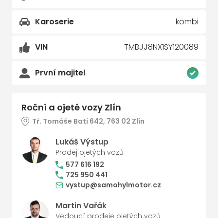
Karoserie
kombi
VIN
TMBJJ8NX1SY120089
První majitel
Roční a ojeté vozy Zlín
Tř. Tomáše Bati 642, 763 02 Zlín
Lukáš Výstup
Prodej ojetých vozů
577 616 192
725 950 441
vystup@samohylmotor.cz
Martin Vařák
Vedoucí prodeje ojetých vozů