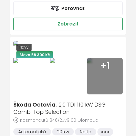
Řazení na volantu
Porovnat
Start-stop systém
lane assist - asistent kontroly jízdy v
Zobrazit
jízdním pruhu
blind spot detect - kontrola mrtvého úhlu
parkovací kamera
Nový
Sleva 58 300 Kč
USB
+1
vyhřívaný volant
Asistent dálkových světel
ALU kola
MATRIX LED světlomety
Škoda Octavia,
2,0 TDI 110 kW DSG
LED denní svícení
Combi Top Selection
Tažné zařízení sklopné
Kosmonautů 846/2,779 00 Olomouc
Virtuální pedál
Automatická
110 kw
Nafta
Všechny
Klimatizace automatická dvouzónová