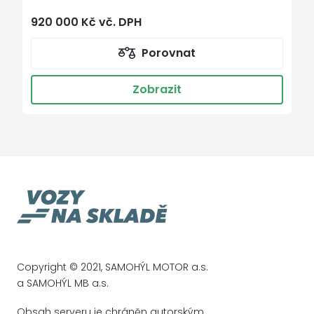
vlastnosti
Bezdrátový Smartlink – zrcadlení
920 000 Kč vč. DPH
mobilního telefonu
Porovnat
Nabíjecí USB vzadu
Digitální přístrojový štít
Zobrazit
ISOFIX na sedadle spolujezdce
Asistent jízdy s přívěsem
Asistent rozpoznání únavy řidiče
Volba jízdního režimu
Omezovač rychlosti
Nouzové volání
Hlasové ovládání
Airbag řidiče a spolujezdce
Copyright © 2021, SAMOHÝL MOTOR a.s.
Adaptivní tempomat 210 km/h
a SAMOHÝL MB a.s.
Parkovací senzory vepředu
Obsah serveru je chráněn autorským