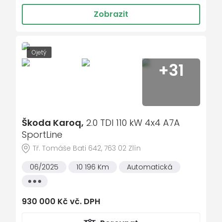
dálkově ovládané centrální zamykání
Zobrazit
ASR - protiprokluzový systém
parkovací senzory
nastavitelný volant
Ojetý
+31
střešní nosič
dešťový senzor
multifunkční volant
zadní stěrač s ostřikovačem
Škoda Karoq,
2.0 TDI 110 kW 4x4 A7A
el. vyhřívané přední sklo
SportLine
Tř. Tomáše Bati 642, 763 02 Zlín
metalický lak
senzor světel
06/2025
10 196 Km
Automatická
sportovní paket
Všechny
vlastnosti
ukazatel vnější teploty
930 000 Kč vč. DPH
bezklíčové odemykání