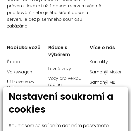
Autohold
právem. Jakékoli užití obsahu serveru včetně
publikování nebo jiného šíření obsahu
Front assist/Nouzové brzdění
serveru je bez písemného souhlasu
Head Up displej
zakázáno.
Parkovací brzda el. mech.
Ambientní osvětlení
Nabídka vozů
Rádce s
Více o nás
Bezdrátové nabíjení mobilního telefonu
výběrem
Rezervní kolo
Škoda
Kontakty
Levné vozy
Škoda Connect
Volkswagen
Samohýl Motor
Vozy pro velkou
Rozpoznání dopravních značek
Užitkové vozy
Samohýl MB
rodinu
Volkswagen
Ochrana
Nastavení soukromí a
Manažerské
Audi
osobních údajů
vozy
cookies
Mercedes-Benz
Malé vozy
Velké vozy a
Souhlasem se sdílením dat nám poskytnete
SUV