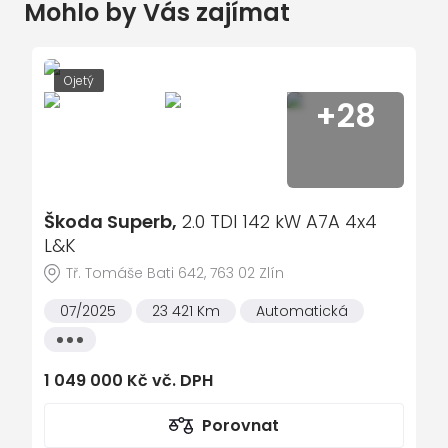
Mohlo by Vás zajímat
imobilizér
autorádio
přední mlhovky
Ojetý
+28
ostřikovače světlometů
ABS - antiblokovací systém
airbag
posilovač řízení
Škoda Superb,
2.0 TDI 142 kW A7A 4x4
el. ovládání zrcátek
L&K
el. ovládání oken
Tř. Tomáše Bati 642, 763 02 Zlín
palubní počítač
07/2025
23 421 Km
Automatická
vyhřívaná sedadla
Všechny
vlastnosti
navigační systém
1 049 000 Kč vč. DPH
handsfree
Porovnat
ESP - stabilizace podvozku