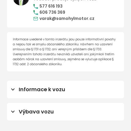
577 616 193
606 736 369
varak@samohylmotor.cz
Informace uvedené v tomto inzerátu jsou pouze informativní povahy
a nejsou tak ve smyslu občanského zákoníku: návrhem na uzavření
smlouvy dle § 1731 a § 1732; ani veřejným příslibem dle § 1733.
Uveřejněním tohoto inzerátu nevzniká uživateli ani jakýmkoli třetím
osobám nárok na uzavření smlouvy, zejména se vylučuje aplikace §
1732 odst. 2 občanského zákoníku.
Informace k vozu
Prodloužená záruka 5 let / 100 000 km
(do 27.02.2030)
Výbava vozu
centrální zamykání