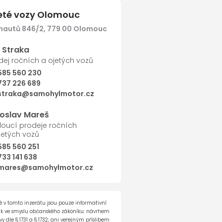
jeté vozy Olomouc
nautů 846/2, 779 00 Olomouc
Další
í Straka
dej ročních a ojetých vozů
585 560 230
737 226 689
straka@samohylmotor.cz
roslav Mareš
oucí prodeje ročních
jetých vozů
e co dál...
585 560 251
733 141 638
mares@samohylmotor.cz
h vozů
 v tomto inzerátu jsou pouze informativní
 226 689
ak ve smyslu občanského zákoníku: návrhem
 dle § 1731 a § 1732; ani veřejným příslibem