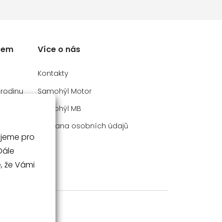
rem
Více o nás
Kontakty
 rodinu
Samohýl Motor
y
Samohýl MB
Ochrana osobních údajů
ujeme pro
V
, že Vámi