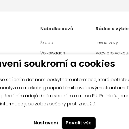
ku
lní zamykání
Nabídka vozů
Rádce s výbě
stém
Škoda
Levné vozy
Volkswagen
Vozy pro velkou
HÝL MB
vení soukromí a cookies
Užitkové vozy
Manažerské voz
Volkswagen
Malé vozy
Audi
e sdílením dat nám poskytnete informace, které potřeb
í
Velké vozy a SU
analýzu a marketing napříč těmito webovými stránkami. Dále
Mercedes-Benz
emného
s předáním údajů třetím stranám a mimo EU. Prohlašujeme
ačem
informace jsou zabezpečeny proti zneužití.
nákupu
Operativní leasing
Kontakty
Nastavení
Povolit vše