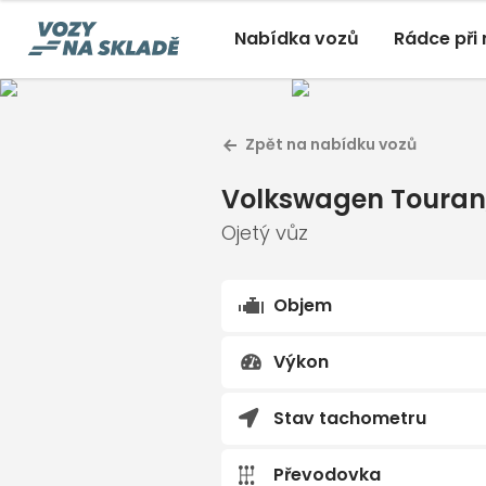
Nabídka vozů
Rádce při
Volksw
Zpět na nabídku vozů
Ojetý vůz 
Volkswagen Touran
, 1.5TS
Volkswagen Touran
Ojetý, 02/2026, 5 300 Km
Ojetý vůz
Objem
Výkon
Stav tachometru
Převodovka