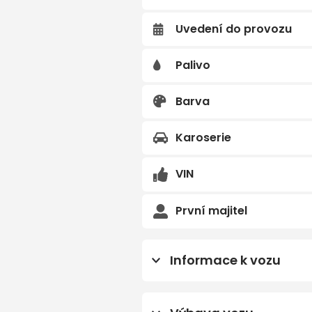
Uvedení do provozu
Předchozí
Palivo
Barva
Karoserie
VIN
1
Napiš
První majitel
Vaše jméno a p
Informace k vozu
Prodloužená záruka na 4
Vaše e-mailová
80.000km