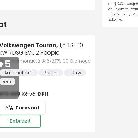
Cel
Miroslav Mareš
dle § 1733. Uveřejn
Assist
Vedoucí prodeje ročníc
ani jakýmkoli tře
vozů
zejména se vylučuj
číslo
 a Alarmem
585 560 251
733 
zákoníku.
at
t
y
Volkswagen Touran,
1,5 TSI 110
kW 7DSG EVO2 People
dních sedadel
+5
tř. Kosmonautů 846/2,779 00 Olomouc
tém
 vyhřívaný
Automatická
Přední
110 kw
Všechny
sím se zpracováním
osobních údajů
vlastnosti
870 000 Kč vč. DPH
t zprávu
Porovnat
Zobrazit