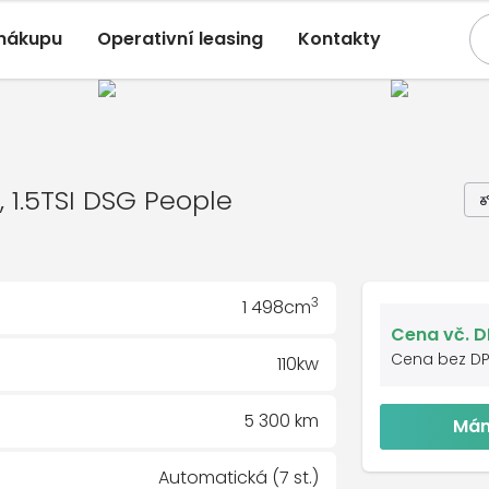
 nákupu
Operativní leasing
Kontakty
agen Touran
, 1.5TSI DSG People
02/2026, 5 300 Km
I DSG People
, 1.5TSI DSG People
3
1 498cm
Cena vč. 
Cena bez D
110kw
5 300 km
Mám
Automatická (7 st.)