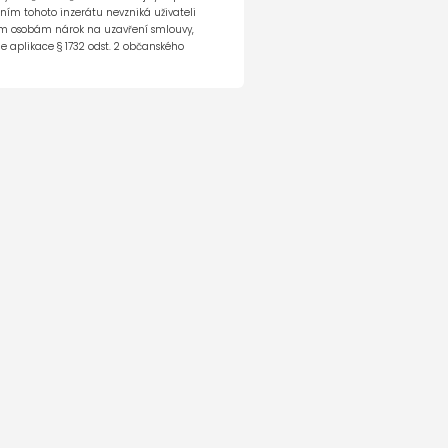
á galerie vozu
ěním tohoto inzerátu nevzniká uživateli
h a ojetých
tím osobám nárok na uzavření smlouvy,
e aplikace § 1732 odst. 2 občanského
141 638