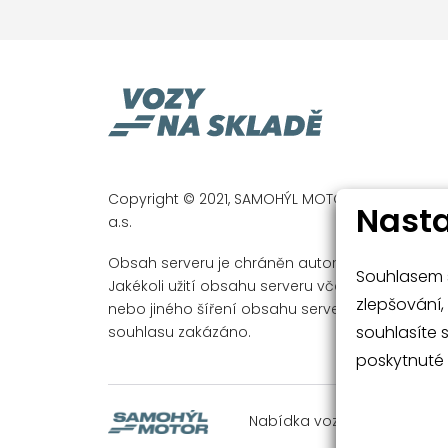
handsfree
ESP - stabilizace podvoz
dálkově ovládané centrá
ASR - protiprokluzový sy
parkovací senzory
tempomat
Copyright © 2021, SAMOHÝL MOTOR a.s. a SAMO
nastavitelný volant
Nasta
a.s.
střešní nosič
Obsah serveru je chráněn autorským právem.
dešťový senzor
Souhlasem s
Jakékoli užití obsahu serveru včetně publikován
multifunkční volant
zlepšování, 
nebo jiného šíření obsahu serveru je bez pís
souhlasíte 
souhlasu zakázáno.
zadní stěrač s ostřikov
poskytnuté 
metalický lak
senzor světel
Nabídka vozů
Rádce při 
natáčecí světlomety