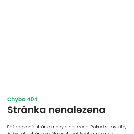
Chyba 404
Stránka nenalezena
Požadovaná stránka nebyla nalezena. Pokud si myslíte,
že by tato stránka měla existovat, kontaktujte nás.