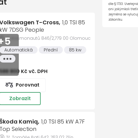
at
Cel
dle § 1733. Uveřejn
ani jakýmkoli tře
zejména se vylučuj
zákoníku.
Volkswagen T-Cross,
1,0 TSI 85
kW 7DSG People
te nám vzkaz
2
Co nejdříve se ozveme
3
Domluvím
+5
tř. Kosmonautů 846/2,779 00 Olomouc
Automatická
Přední
85 kw
tém
říjmení *
Všechny
Jiří Straka
vlastnosti
Prodej ročních a ojetýc
588 800 Kč vč. DPH
585 560 230
737
 adresa *
Porovnat
Miroslav Mareš
Vedoucí prodeje ročníc
vozů
Zobrazit
číslo
585 560 251
733 
Škoda Kamiq,
1,0 TSI 85 kW A7F
y
Top Selection
Tř. Tomáše Bati 642, 763 02 Zlín