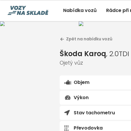
Nabídka vozů
Rádce při
Škoda 
Zpět na nabídku vozů
Ojetý vůz 0
Škoda Karoq
, 2.0TDI DSG 4x
Škoda Karoq
, 2.0TD
Ojetý, 02/2022, 113 000 Km
Ojetý vůz
Objem
Výkon
Stav tachometru
Převodovka