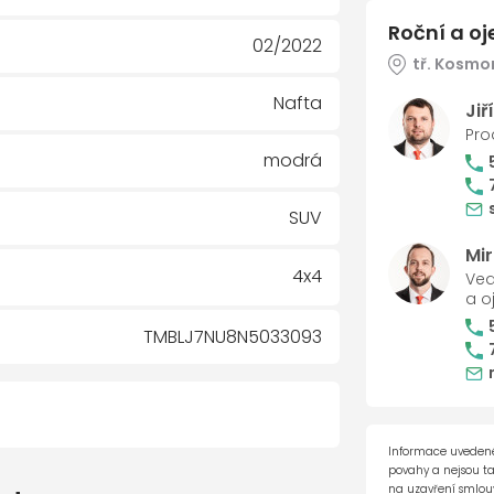
Roční a o
02/2022
tř. Kosmo
Nafta
Jiř
Pro
modrá
SUV
Mi
4x4
Ved
a o
TMBLJ7NU8N5033093
Informace uvedené
povahy a nejsou t
na uzavření smlouvy