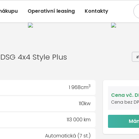
 nákupu
Operativní leasing
Kontakty
Karoq
, 2.0TDI DSG 4x4 Style Plus
2/2022, 113 000 Km
4 Style Plus
I DSG 4x4 Style Plus
3
1 968cm
Cena vč. 
Cena bez D
110kw
113 000 km
Mám
Automatická (7 st.)