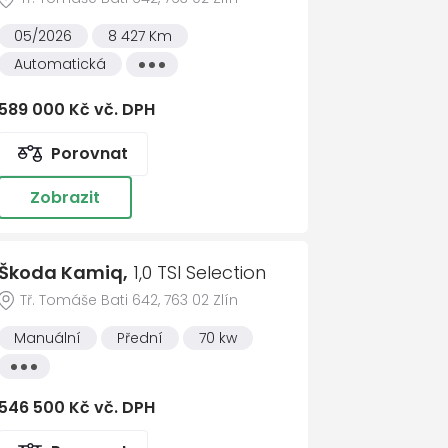
ku
05/2026
8 427 Km
Automatická
Všechny
lní zamykání
vlastnosti
sím se zpracováním
osobních údajů
stém
589 000 Kč vč. DPH
t zprávu
Porovnat
Zobrazit
Škoda Kamiq,
1,0 TSI Selection
Tř. Tomáše Bati 642, 763 02 Zlín
ačem
Manuální
Přední
70 kw
Všechny
vlastnosti
546 500 Kč vč. DPH