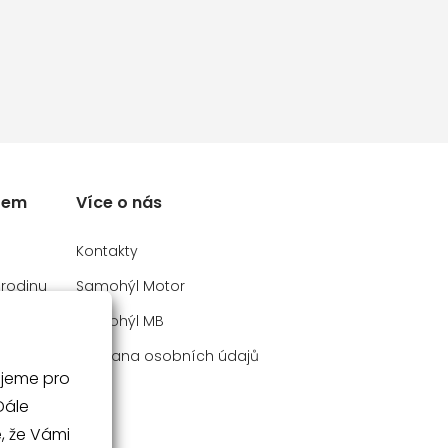
rem
Více o nás
Kontakty
 rodinu
Samohýl Motor
y
Samohýl MB
Ochrana osobních údajů
ujeme pro
V
, že Vámi