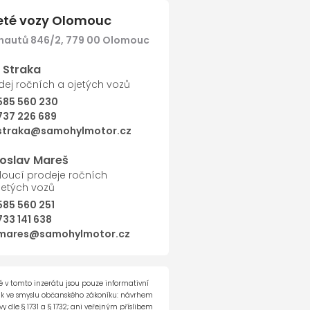
jeté vozy Olomouc
nautů 846/2, 779 00 Olomouc
Další
í Straka
dej ročních a ojetých vozů
585 560 230
737 226 689
straka@samohylmotor.cz
roslav Mareš
oucí prodeje ročních
jetých vozů
585 560 251
733 141 638
mares@samohylmotor.cz
 v tomto inzerátu jsou pouze informativní
ak ve smyslu občanského zákoníku: návrhem
 dle § 1731 a § 1732; ani veřejným příslibem