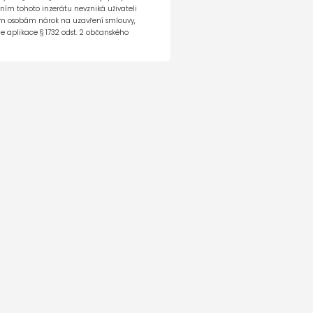
á galerie vozu
ěním tohoto inzerátu nevzniká uživateli
tím osobám nárok na uzavření smlouvy,
e aplikace § 1732 odst. 2 občanského
e co dál...
h vozů
 226 689
h a ojetých
141 638