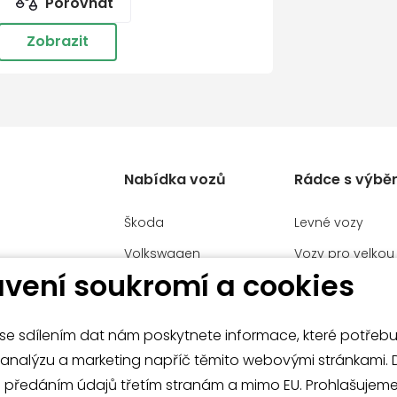
Porovnat
Zobrazit
Nabídka vozů
Rádce s výbě
Škoda
Levné vozy
Volkswagen
Vozy pro velkou
HÝL MB
vení soukromí a cookies
Užitkové vozy
Manažerské voz
Volkswagen
Malé vozy
Audi
e sdílením dat nám poskytnete informace, které potřeb
í
ce
Velké vozy a SU
analýzu a marketing napříč těmito webovými stránkami. Dále
Mercedes-Benz
emného
s předáním údajů třetím stranám a mimo EU. Prohlašujeme