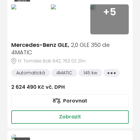
Nový
+5
Sleva 133 040 Kč
Mercedes-Benz GLE,
2,0 GLE 350 de
4MATIC
tř. Tomáše Bati 642, 763 02 Zlín
Automatická
4MATIC
145 kw
Všechny
vlastnosti
2 624 490 Kč vč. DPH
Porovnat
Zobrazit