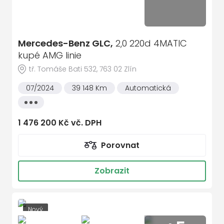
Mercedes-Benz GLC,
2,0 220d 4MATIC
kupé AMG linie
tř. Tomáše Bati 532, 763 02 Zlín
07/2024
39 148 Km
Automatická
Všechny
vlastnosti
1 476 200 Kč vč. DPH
Porovnat
Zobrazit
Nový
Sleva 175 026 Kč