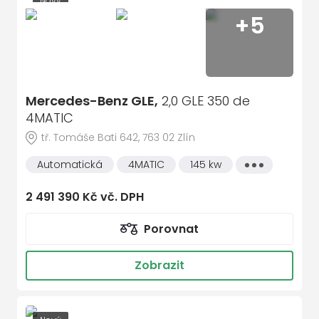
Nový
+5
Sleva 124 364 Kč
Mercedes-Benz GLE,
2,0 GLE 350 de
4MATIC
tř. Tomáše Bati 642, 763 02 Zlín
Automatická
4MATIC
145 kw
Všechny
vlastnosti
2 491 390 Kč vč. DPH
Porovnat
Zobrazit