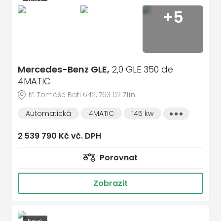
+5
Sleva 132 120 Kč
Mercedes-Benz GLE,
2,0 GLE 350 de
4MATIC
tř. Tomáše Bati 642, 763 02 Zlín
Automatická
4MATIC
145 kw
Všechny
vlastnosti
2 539 790 Kč vč. DPH
Porovnat
Zobrazit