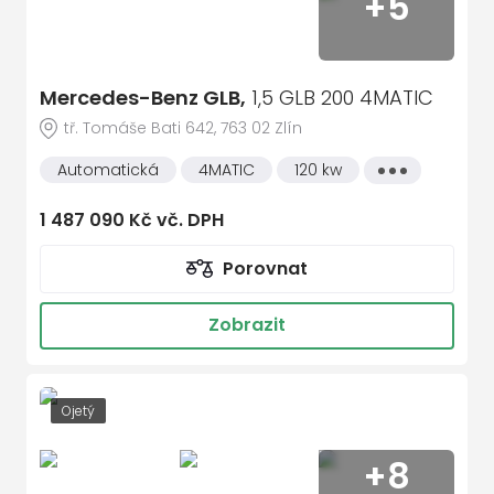
+5
Mercedes-Benz GLB,
1,5 GLB 200 4MATIC
tř. Tomáše Bati 642, 763 02 Zlín
Automatická
4MATIC
120 kw
Všechny
vlastnosti
1 487 090 Kč vč. DPH
Porovnat
Zobrazit
Ojetý
+8