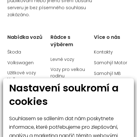
publikování nebo jiného šíření obsahu
serveru je bez písemného souhlasu
zakázáno.
Nabídka vozů
Rádce s
Více o nás
výběrem
Škoda
Kontakty
Levné vozy
Volkswagen
Samohýl Motor
Vozy pro velkou
Užitkové vozy
Samohýl MB
rodinu
Volkswagen
Ochrana
Nastavení soukromí a
Manažerské
Audi
osobních údajů
vozy
cookies
Mercedes-Benz
Malé vozy
Velké vozy a
Souhlasem se sdílením dat nám poskytnete
SUV
informace, které potřebujeme pro zlepšování,
analýzu a marketing napříč těmito webovými