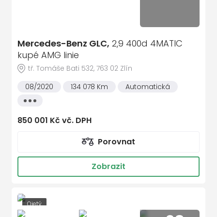
Mercedes-Benz GLC,
2,9 400d 4MATIC
kupé AMG linie
tř. Tomáše Bati 532, 763 02 Zlín
08/2020
134 078 Km
Automatická
Všechny
vlastnosti
850 001 Kč vč. DPH
Porovnat
Zobrazit
Ojetý