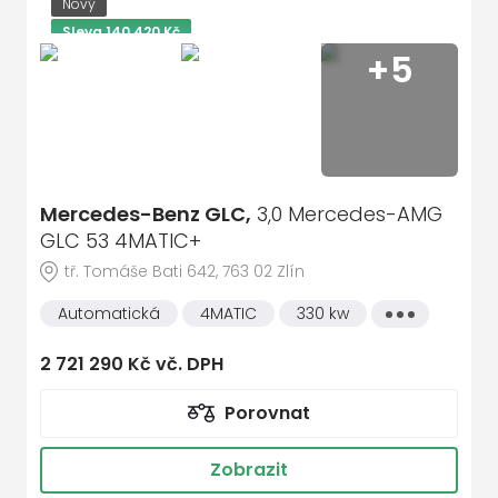
Nový
Sleva 140 420 Kč
+5
Mercedes-Benz GLC,
3,0 Mercedes-AMG
GLC 53 4MATIC+
tř. Tomáše Bati 642, 763 02 Zlín
Automatická
4MATIC
330 kw
Všechny
vlastnosti
2 721 290 Kč vč. DPH
Porovnat
Zobrazit