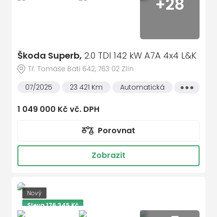
+28
Škoda Superb,
2.0 TDI 142 kW A7A 4x4 L&K
Tř. Tomáše Bati 642, 763 02 Zlín
07/2025
23 421 Km
Automatická
Všechny
vlastnosti
1 049 000 Kč vč. DPH
Porovnat
Zobrazit
Nový
Sleva 176 345 Kč