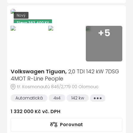
Nový
Sleva 363 400 Kč
+5
Volkswagen Tiguan,
2,0 TDI 142 kW 7DSG
4MOT R-Line People
tř. Kosmonautů 846/2,779 00 Olomouc
Automatická
4x4
142 kw
Všechny
vlastnosti
1 332 000 Kč vč. DPH
Porovnat