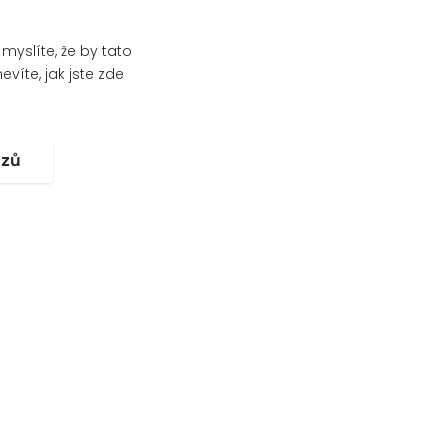
yslíte, že by tato
víte, jak jste zde
.
ozů