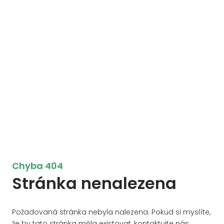
Chyba 404
Stránka nenalezena
Požadovaná stránka nebyla nalezena. Pokud si myslíte,
že by tato stránka měla existovat, kontaktujte nás.